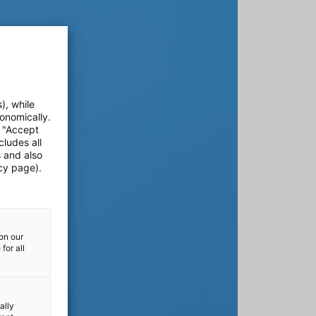
), while
onomically.
e "Accept
cludes all
s and also
cy page).
on our
for all
ally