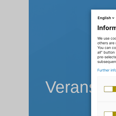
English
Inform
We use coo
others are
You can co
all" button
pre-select
subsequent
Further in
Veransta