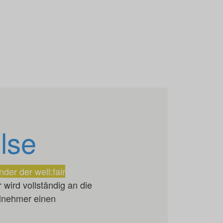
lse
der der well:fair
 wird vollständig an die
ilnehmer einen