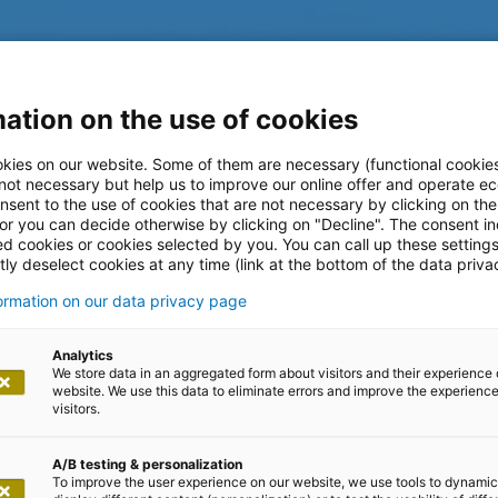
ation on the use of cookies
kies on our website. Some of them are necessary (functional cookies
 not necessary but help us to improve our online offer and operate ec
nsent to the use of cookies that are not necessary by clicking on th
 or you can decide otherwise by clicking on "Decline". The consent in
ed cookies or cookies selected by you. You can call up these setting
ly deselect cookies at any time (link at the bottom of the data priva
formation on our data privacy page
ltungen
Analytics
We store data in an aggregated form about visitors and their experience 
website. We use this data to eliminate errors and improve the experience 
visitors.
A/B testing & personalization
To improve the user experience on our website, we use tools to dynamic