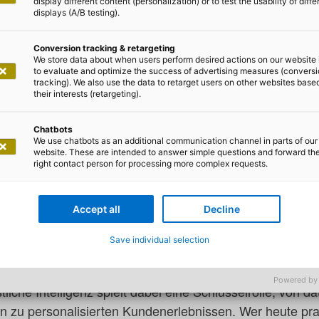
display different content (personalization) or to test the usability of diffe
displays (A/B testing).
-
SCANDIC Hotel Frankfurt Hafenpark, Eytelweinstraße 
Conversion tracking & retargeting
We store data about when users perform desired actions on our website 
Banken 2025
to evaluate and optimize the success of advertising measures (convers
tracking). We also use the data to retarget users on other websites base
their interests (retargeting).
ndel
Chatbots
We use chatbots as an additional communication channel in parts of our
website. These are intended to answer simple questions and forward th
right contact person for processing more complex requests.
 und Anpassungsfähigkeit als tech
e
Accept all
Decline
ie sie technologische Innovationen, neue Regularien un
Save individual selection
eich meistern. Individualität, Skalierbarkeit und Kosten
genteil: Maßgeschneiderte Software wird zunehmend zu
Powered by
liche Intelligenz spielt dabei eine Schlüsselrolle, von d
n zu personalisierten Kundenerlebnissen. Wer heute pr