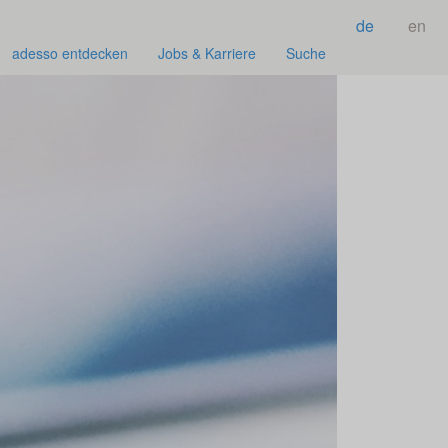
de
en
adesso entdecken
Jobs & Karriere
Suche