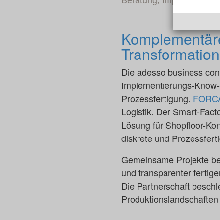
Beratung, Implementieru
Komplementäre 
Transformation
Die adesso business cons
Implementierungs-Know-h
Prozessfertigung.
FORC
Logistik. Der Smart-Facto
Lösung für Shopfloor-Kon
diskrete und Prozessfert
Gemeinsame Projekte bei
und transparenter fertig
Die Partnerschaft beschl
Produktionslandschaften 