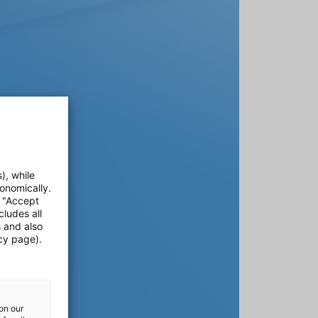
), while
onomically.
e "Accept
cludes all
s and also
cy page).
on our