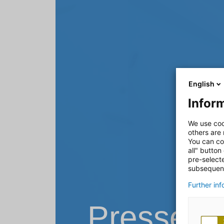
English
Inform
We use coo
others are
You can co
all" button
pre-select
subsequent
Further in
Pressemi