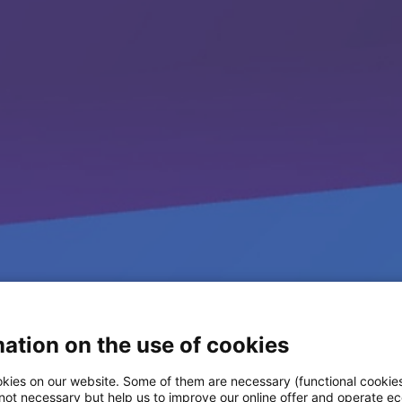
ation on the use of cookies
kies on our website. Some of them are necessary (functional cookies
 not necessary but help us to improve our online offer and operate ec