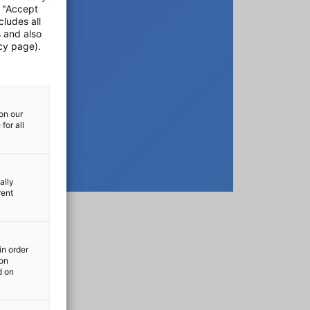
e "Accept
cludes all
s and also
cy page).
on our
for all
ally
rent
in order
ion
d on