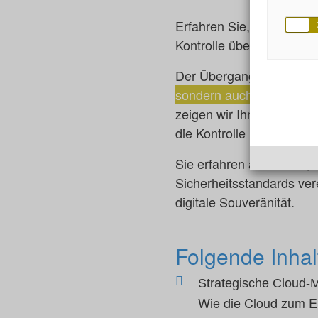
Erfahren Sie, wie Sie mi
Kontrolle über Ihre IT b
Der Übergang in eine dig
sondern auch eine wohlüb
zeigen wir Ihnen, wie Si
die Kontrolle über Ihre 
Sie erfahren außerdem, wi
Sicherheitsstandards ver
digitale Souveränität.
Folgende Inhal
Strategische Cloud-M
Wie die Cloud zum Ena