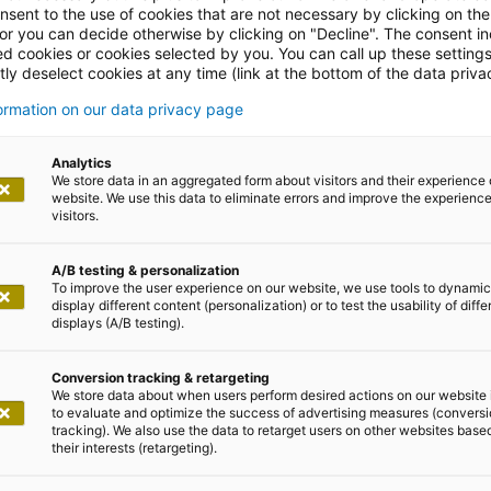
nsent to the use of cookies that are not necessary by clicking on th
ichere &
 or you can decide otherwise by clicking on "Decline". The consent in
ed cookies or cookies selected by you. You can call up these setting
ly deselect cookies at any time (link at the bottom of the data priva
e IT
formation on our data privacy page
Analytics
We store data in an aggregated form about visitors and their experience 
website. We use this data to eliminate errors and improve the experience 
visitors.
A/B testing & personalization
To improve the user experience on our website, we use tools to dynamic
display different content (personalization) or to test the usability of diffe
displays (A/B testing).
unft gestalten
Conversion tracking & retargeting
We store data about when users perform desired actions on our website 
to evaluate and optimize the success of advertising measures (convers
tracking). We also use the data to retarget users on other websites base
 und Datenmanagement
their interests (retargeting).