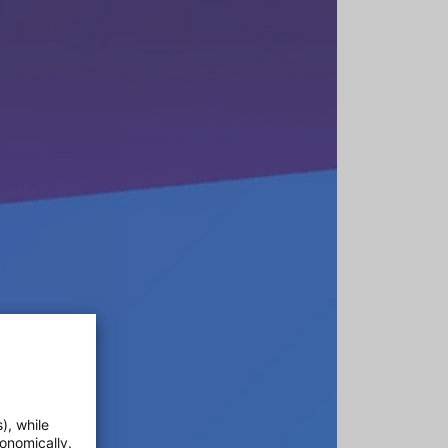
), while
onomically.