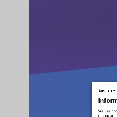
English
Inform
We use coo
others are