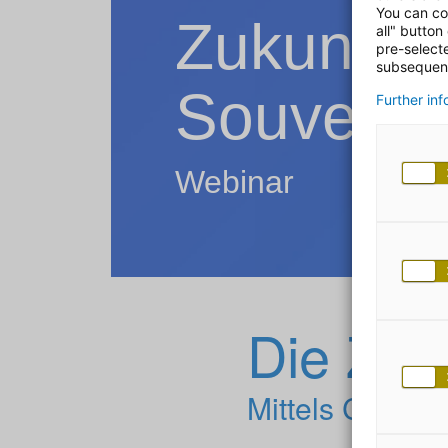
You can co
Zukunftss
all" button
pre-select
subsequent
Souverän
Further in
Webinar
Die Zuk
Mittels Cloud