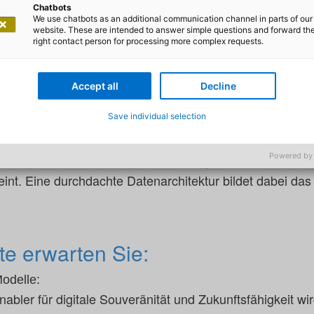
Chatbots
We use chatbots as an additional communication channel in parts of our
t der richtigen Cloud-Strategie und einem intelligenten
website. These are intended to answer simple questions and forward th
ehalten und Ihr Unternehmen zukunftssicher machen.
right contact person for processing more complex requests.
itale Zukunft ist komplex.
Er erfordert nicht nur techno
Accept all
Decline
erlegte Strategie, um digitale Souveränität zu erreichen
e durch zukunftssichere Cloud-Technologien und intell
Save individual selection
IT sichern und alle kommenden Anforderungen souverän m
Powered by
e Sie eine IT-Infrastruktur aufbauen, die Skalierbarkeit
eint. Eine durchdachte Datenarchitektur bildet dabei das
te erwarten Sie:
odelle:
bler für digitale Souveränität und Zukunftsfähigkeit wir