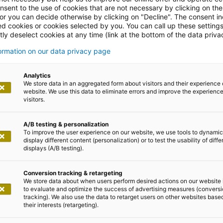
nsent to the use of cookies that are not necessary by clicking on th
che Neu-
 or you can decide otherwise by clicking on "Decline". The consent in
ed cookies or cookies selected by you. You can call up these setting
ly deselect cookies at any time (link at the bottom of the data priva
erung der IT
formation on our data privacy page
Analytics
We store data in an aggregated form about visitors and their experience 
website. We use this data to eliminate errors and improve the experience 
visitors.
A/B testing & personalization
To improve the user experience on our website, we use tools to dynamic
display different content (personalization) or to test the usability of diffe
displays (A/B testing).
Conversion tracking & retargeting
We store data about when users perform desired actions on our website 
to evaluate and optimize the success of advertising measures (convers
tracking). We also use the data to retarget users on other websites base
their interests (retargeting).
chtung der NEW Gruppe, werden IT & Personal als zwei 