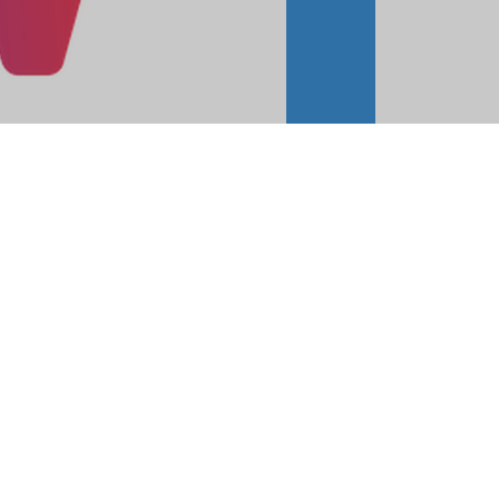
rnehmen am
teht für
rgung. Zu
hr, sowie