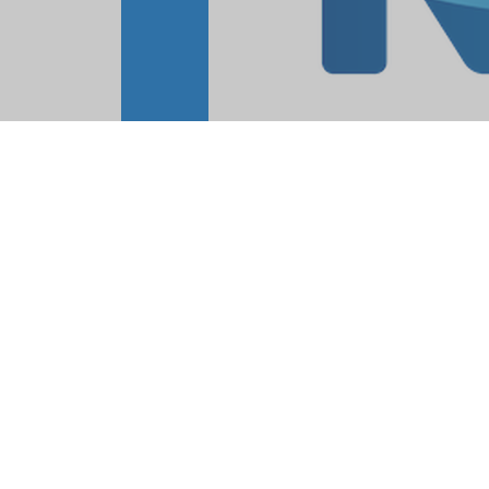
Die NEW AG ist e
Niederrhein mit ca
regionale und inno
den Dienstleistung
der Betrieb von Ha