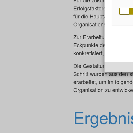
Erfolgsfaktoren gesehen
für die Hauptabteilung I
Organisationsstruktur ko
Zur Erarbeitung des stra
Eckpunkte der NEW erfass
konkretisiert, sowie das
Die Gestaltung der Zielo
Schritt wurden aus den s
erarbeitet, um im folgend
Organisation zu entwicke
Ergebni