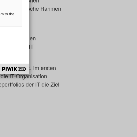
 der strategische Rahmen
em to the
ehnte
n strategischen
räge an die IT
tz umgesetzt. Im ersten
die IT-Organisation
ortfolios der IT die Ziel-