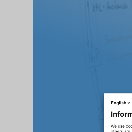
English
Inform
We use coo
others are