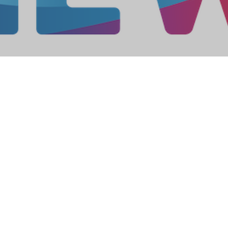
in kommunales Versorgungsunte
. 2.000 Mitarbeitern. Die NEW AG s
vative Energie- und Wasserverso
en zählen der regionale Nahverke
llen- und Freibädern.