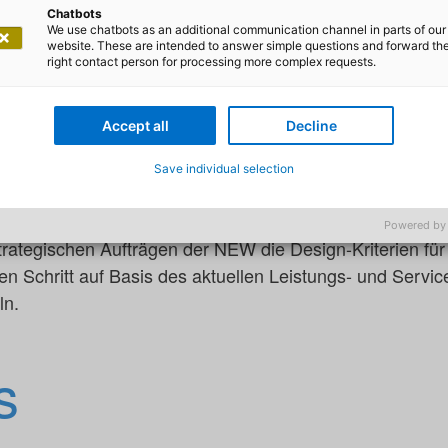
Chatbots
. Um dieser Herausforderung gerecht zu werden musste
We use chatbots as an additional communication channel in parts of our
website. These are intended to answer simple questions and forward th
T präzisiert und eine an den strategischen Rahmen angel
right contact person for processing more complex requests.
nzeptioniert werden.
tegischen Rahmens für die IT wurden die übergeordnete
Accept all
Decline
t und die sich daraus abzuleitenden strategischen Auft
Save individual selection
 IT-Governancemodell für die NEW erarbeitet.
rganisation für die IT wurde mit einem zweistufigen Ansa
Powered by
trategischen Aufträgen der NEW die Design-Kriterien für 
en Schritt auf Basis des aktuellen Leistungs- und Servicep
ln.
s