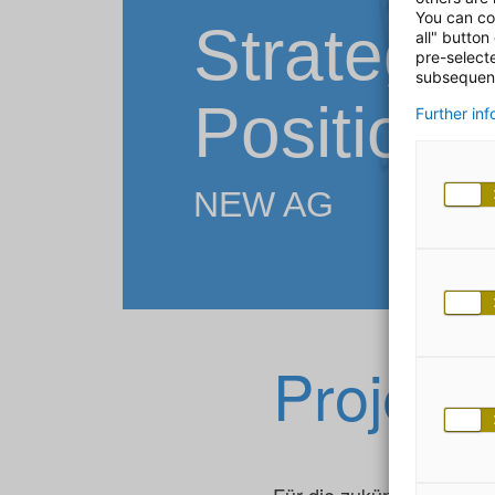
You can co
Strategis
all" button
pre-select
subsequent
Positioni
Further in
NEW AG
Projekt
Für die zukünftige Ausri