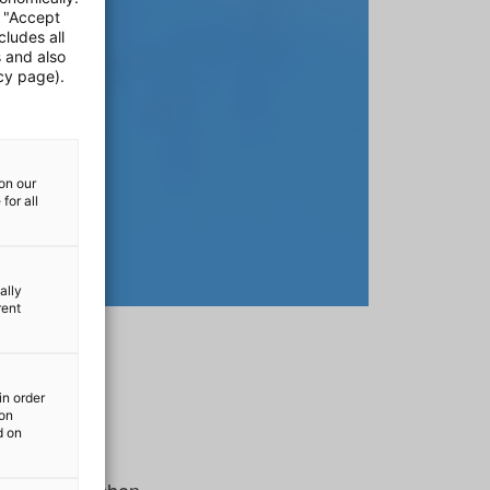
e "Accept
cludes all
s and also
cy page).
on our
for all
ally
rent
in order
ion
d on
der wesentlichen