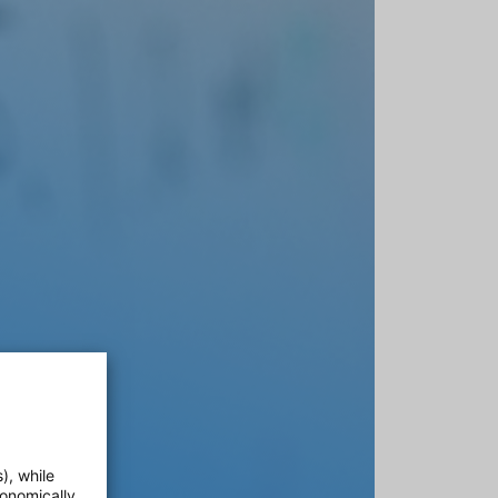
), while
onomically.