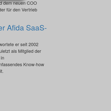
und dem neuen COO
er für den Vertrieb
er Afida SaaS-
ortete er seit 2002
tzt als Mitglied der
 in
 umfassendes Know-how
t.