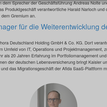
en dem Sprecher der Geschäftsführung Andreas Nolte 
das Produktgeschäft verantwortliche Harald Narloch und d
lt dem Gremium an.
ager für die Weiterentwicklung d
thora Deutschland Holding GmbH & Co. KG. Dort verantw
 Umfeld von IT, Operations und Projektmanagement, zule
hr als 20 Jahren Erfahrung im Portfoliomanagement und
men der deutschen Lebensversicherung bringt Kaisler
g und das Migrationsgeschäft der Afida SaaS-Plattform mi