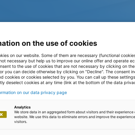
ation on the use of cookies
kies on our website. Some of them are necessary (functional cookies
 not necessary but help us to improve our online offer and operate ec
nsent to the use of cookies that are not necessary by clicking on th
 or you can decide otherwise by clicking on "Decline". The consent in
ed cookies or cookies selected by you. You can call up these setting
ly deselect cookies at any time (link at the bottom of the data priva
formation on our data privacy page
tteilungen
Analytics
We store data in an aggregated form about visitors and their experience 
website. We use this data to eliminate errors and improve the experience 
visitors.