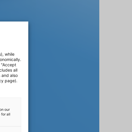
), while
onomically.
e "Accept
cludes all
s and also
cy page).
on our
for all