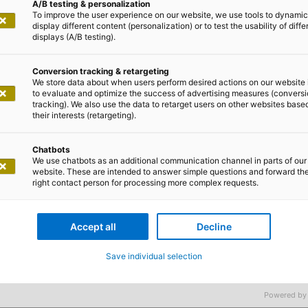
A/B testing & personalization
To improve the user experience on our website, we use tools to dynamic
display different content (personalization) or to test the usability of diffe
displays (A/B testing).
 2025
Conversion tracking & retargeting
We store data about when users perform desired actions on our website 
rt Geschäftsführung um neuen CO
to evaluate and optimize the success of advertising measures (convers
tracking). We also use the data to retarget users on other websites base
their interests (retargeting).
 ihre Geschäftsführung: Zum 1. Januar 2026 übernimmt 
Chatbots
We use chatbots as an additional communication channel in parts of our
ting Officer (COO) im Tochterunternehmen des IT-Dienstl
website. These are intended to answer simple questions and forward th
right contact person for processing more complex requests.
Weiterentwicklung und den Betrieb der Afida SaaS-Plattf
die Umsetzung komplexer Migrationen auf die Plattform.
f-Geschäft von Bestandsverträgen in der Lebensversich
Accept all
Decline
 wie beispielsweise der Kompositversicherung zum Einsa
Save individual selection
exander Kaisler besteht die erweiterte Geschäftsführu
Powered by