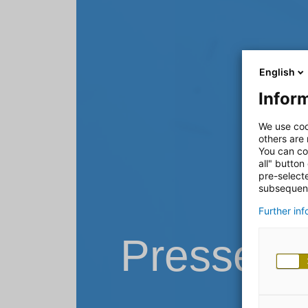
English
Inform
We use coo
others are
You can co
all" button
pre-select
subsequent
Further in
Pressemi