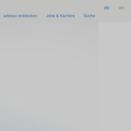
de
en
adesso entdecken
Jobs & Karriere
Suche