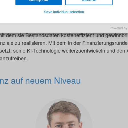
Künstlicher Intelligenz (KI) basierenden Entscheidungsso
Save individual selection
s Treffen besserer, proaktiver Vertriebsentscheidungen
etriebenen, mittelständischen Unternehmen macht acto
Powered by
 mit dem sie Bestandsdaten kosteneffizient und gewinnb
ziale zu realisieren. Mit dem in der Finanzierungsrund
esetzt, seine KI-Technologie weiterzuentwickeln und den
ranzutreiben.
ienz auf neuem Niveau