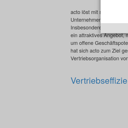
acto löst mit seiner auf 
Unternehmensprobleme: da
Insbesondere wachstumsg
ein attraktives Angebot,
um offene Geschäftspoten
hat sich acto zum Ziel g
Vertriebsorganisation vo
Vertriebseffiz