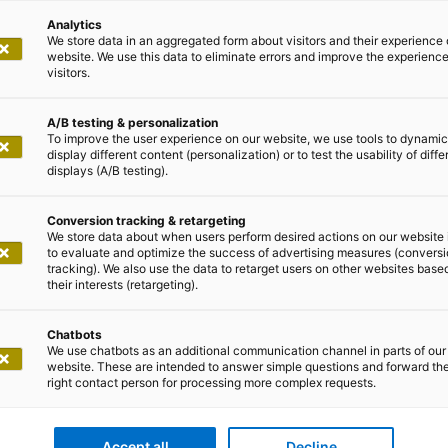
tteilungen
Analytics
We store data in an aggregated form about visitors and their experience 
website. We use this data to eliminate errors and improve the experience 
visitors.
A/B testing & personalization
To improve the user experience on our website, we use tools to dynamic
display different content (personalization) or to test the usability of diffe
displays (A/B testing).
. April 2024
Conversion tracking & retargeting
We store data about when users perform desired actions on our website 
 investiert in Paderborner KI-Sta
to evaluate and optimize the success of advertising measures (convers
tracking). We also use the data to retarget users on other websites base
their interests (retargeting).
ment in das Start-up acto unterstreicht adesso ventures
ve-Decision-Intelligence-Anbieters aus Ostwestfalen. a
Chatbots
We use chatbots as an additional communication channel in parts of our
enture-Capital-Arms der adesso Group und sammelte in 
website. These are intended to answer simple questions and forward th
 3,7 Millionen Euro ein. Zu den Investoren gehören neb
right contact person for processing more complex requests.
ierte Kapitalgeber wie 468 Capital und Cusp Capital.
Accept all
Decline