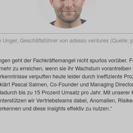
e Unger, Geschäftsführer von adesso ventures (Quelle: pr
ngen geht der Fachkräftemangel nicht spurlos vorüber. F
ehr zu erreichen, wenn sie ihr Wachstum vorantreiben w
rkenntnisse verpuffen heute leider durch ineffiziente Pr
klärt Pascal Salmen, Co-Founder und Managing Director 
durch bis zu 15 Prozent Umsatz pro Jahr. Mit unserer 
nterstützen wir Vertriebsteams dabei, Anomalien, Risik
rkennen und diese Insights effektiv zu nutzen.“