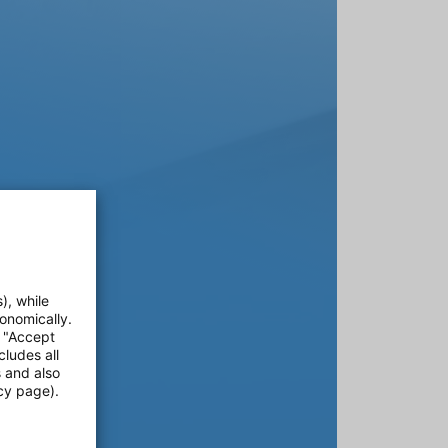
), while
onomically.
e "Accept
cludes all
s and also
cy page).