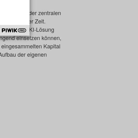
ftware eines der zentralen
 in kürzester Zeit.
 mit seiner KI-Lösung
ringend einsetzen können,
e eingesammelten Kapital
 Aufbau der eigenen