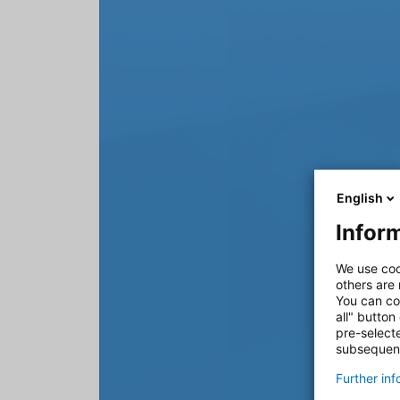
English
Inform
We use coo
others are
You can co
all" button
pre-select
subsequent
Further in