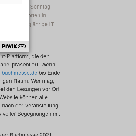
hen wird. Bis Sonntag
anstaltungsorten in
sso, der langjährige IT-
chtet.
nt-Plattform, die den
abel präsentiert. Wenn
r-buchmesse.de
bis Ende
chigen Raum. Wer mag,
ei den Lesungen vor Ort
 Website können alle
nach der Veranstaltung
k voller Begegnungen mit
pziger Buchmesse 2021