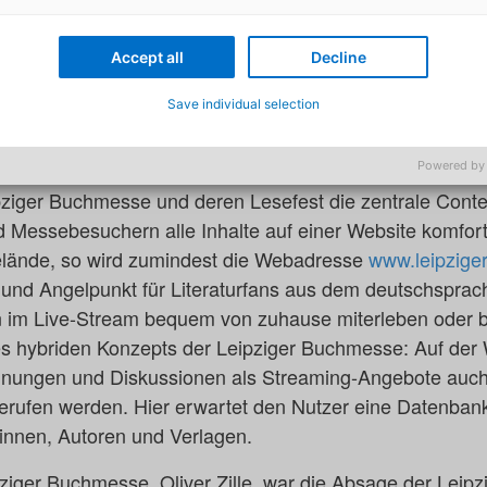
aturbegeisterte in diesem Jahr hybrid über die Bühne ge
rinnen und Autoren live bei rund 400 Events an 80 Ver
Accept all
Decline
miterlebt werden. Für die technische Plattform wurde ade
Save individual selection
r Leipziger Messe und Experte für Digi-talevents, verpfli
Powered by
ipziger Buchmesse und deren Lesefest die zentrale Conte
Messebesuchern alle Inhalte auf einer Website komfort
lände, so wird zumindest die Webadresse
www.leipzige
 und Angelpunkt für Literaturfans aus dem deutschspra
n im Live-Stream bequem von zuhause miterleben oder b
des hybriden Konzepts der Leipziger Buchmesse: Auf der
nungen und Diskussionen als Streaming-Angebote auch 
erufen werden. Hier erwartet den Nutzer eine Datenban
rinnen, Autoren und Verlagen.
pziger Buchmesse, Oliver Zille, war die Absage der Lei