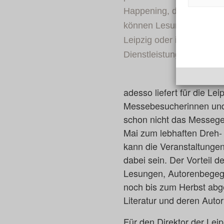
Happening, das für Liter
können Lesungen von Auto
Leipzig oder im Internet 
Dienstleistungspartner de
adesso liefert für die Le
Messebesucherinnen und 
schon nicht das Messege
Mai zum lebhaften Dreh-
kann die Veranstaltunge
dabei sein. Der Vorteil 
Lesungen, Autorenbegeg
noch bis zum Herbst abg
Literatur und deren Auto
Für den Direktor der Lei