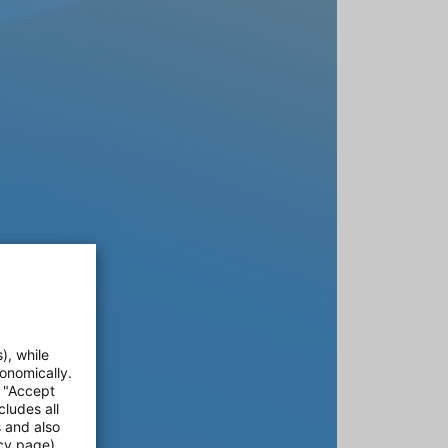
), while
onomically.
e "Accept
cludes all
s and also
cy page).