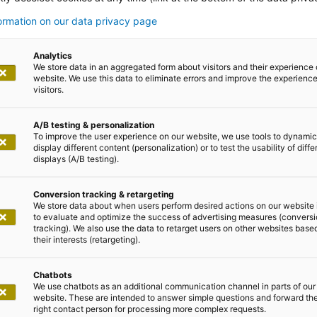
formation on our data privacy page
tteilungen
Analytics
We store data in an aggregated form about visitors and their experience 
website. We use this data to eliminate errors and improve the experience 
visitors.
A/B testing & personalization
To improve the user experience on our website, we use tools to dynamic
display different content (personalization) or to test the usability of diffe
displays (A/B testing).
ai 2021
Conversion tracking & retargeting
We store data about when users perform desired actions on our website 
 der Leipziger Messe, gestaltet P
to evaluate and optimize the success of advertising measures (convers
tracking). We also use the data to retarget users on other websites base
tra
their interests (retargeting).
iest extra startet heute das Lesefest der Leipziger Buch
Chatbots
We use chatbots as an additional communication channel in parts of our
malerweise Tausenden von Ausstellern, Besucherin-nen
website. These are intended to answer simple questions and forward th
right contact person for processing more complex requests.
esagt werden. An diese Stelle tritt nun Leipzig liest extr