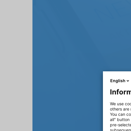
English
Inform
We use coo
others are
You can co
all" button
pre-select
subsequent