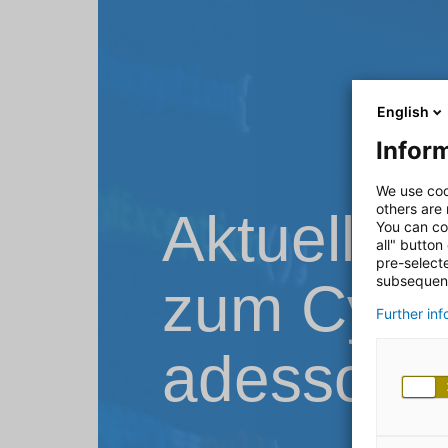
English
Inform
We use coo
others are
Aktuelle 
You can co
all" button
pre-select
subsequent
zum Cyber
Further in
adesso