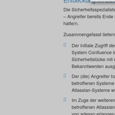
Die Sicherheitsspezialis
– Angreifer bereits End
hatte/n.
Zusammengefasst liefern
Der initiale Zugriff 
System Confluence im
Sicherheitslücke mi
Bekanntwerden ausge
Der (die) Angreifer h
betroffenen Systeme 
Atlassian-Systeme w
Im Zuge der weiteren 
betroffenen Atlassia
von adesso erlangen