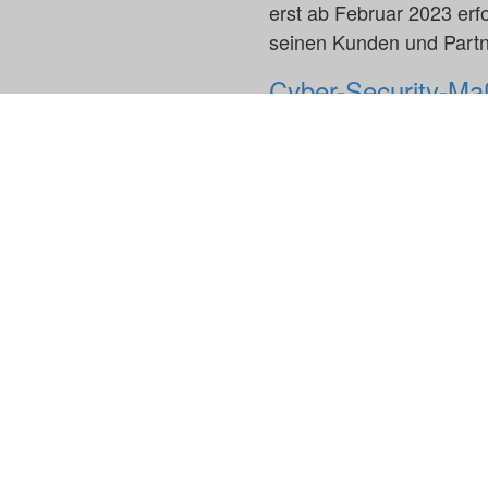
erst ab Februar 2023 erf
seinen Kunden und Partn
Cyber-Security-M
Zusammengefasst wurde
adesso hat seine Mi
Erkenntnisse informie
adesso hat Mitigati
Die aktuellen Erkenn
Sicherheit in der Info
adesso hat vorsorgli
des Landes Nordrhei
adesso arbeitet geme
IT-Infrastruktur als 