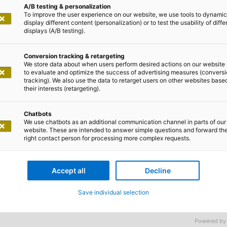
A/B testing & personalization
To improve the user experience on our website, we use tools to dynamic
display different content (personalization) or to test the usability of diffe
displays (A/B testing).
onen zum Cyber-Angriff auf adesso
Conversion tracking & retargeting
We store data about when users perform desired actions on our website 
3, 11:00 Uhr
to evaluate and optimize the success of advertising measures (convers
tracking). We also use the data to retarget users on other websites base
their interests (retargeting).
Angriff
Januar 2023 einen externen Cyber-Angriff auf die IT de
Chatbots
We use chatbots as an additional communication channel in parts of our
website. These are intended to answer simple questions and forward th
023 erstmals an dieser Stelle von diesem Vorfall.)
right contact person for processing more complex requests.
sen
Accept all
Decline
g dieses Angriffs startete adesso umfassende forensi
 Sicherheitsteam, ab dem 16.1.2023 wurden zusätzlich 
Save individual selection
 Bord geholt.
Powered by
uar 2023