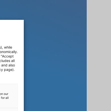
), while
onomically.
e "Accept
cludes all
s and also
cy page).
on our
for all