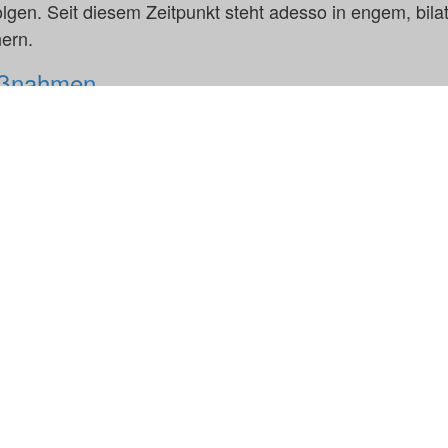
olgen. Seit diesem Zeitpunkt steht adesso in engem, bila
ern.
aßnahmen
n folgende Maßnahmen durchgeführt:
tarbeitenden und Kunden inzwischen über die gewonnen
rt.
onsmaßnahmen ergriffen, um die Auswirkungen des Angri
tnisse werden seit dem 20.1.2023 kontinuierlich mit de
rmationstechnik (BSI) geteilt.
ch am 23.1.2023 die Landesbeauftragte für Datenschutz u
n-Westfalen (LDI NRW) informiert.
insam mit externen Sicherheitsexperten mit Nachdruck d
Reaktion auf den Angriff weiter zu erhöhen.