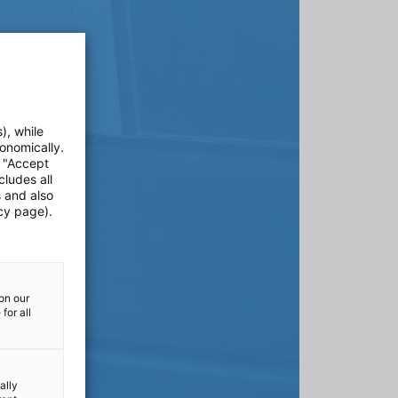
), while
onomically.
e "Accept
cludes all
s and also
cy page).
on our
for all
ally