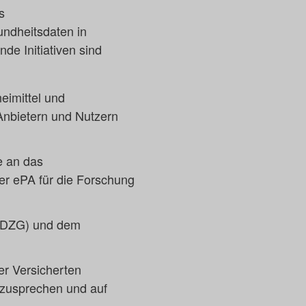
s
ndheitsdaten in
e Initiativen sind
neimittel und
 Anbietern und Nutzern
e an das
r ePA für die Forschung
(FDZG) und dem
er Versicherten
anzusprechen und auf