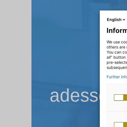
English
Inform
We use coo
others are
You can co
all" button
pre-select
subsequent
Further in
adesso B