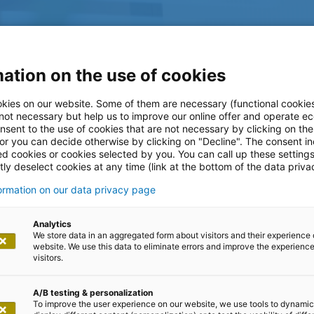
ation on the use of cookies
kies on our website. Some of them are necessary (functional cookies
 not necessary but help us to improve our online offer and operate ec
nsent to the use of cookies that are not necessary by clicking on th
 or you can decide otherwise by clicking on "Decline". The consent in
ed cookies or cookies selected by you. You can call up these setting
ly deselect cookies at any time (link at the bottom of the data priva
formation on our data privacy page
log
Analytics
We store data in an aggregated form about visitors and their experience 
website. We use this data to eliminate errors and improve the experience 
visitors.
A/B testing & personalization
To improve the user experience on our website, we use tools to dynamic