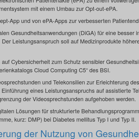
elektronischen Patientenakte (ePA) zu einem vollwertigen
entsystem mit einem Umbau zur Opt-out-ePA.
ezept-App und von ePA-Apps zur verbesserten Patienten
alen Gesundheitsanwendungen (DiGA) für eine besser in
 Der Leistungsanspruch soll auf Medizinprodukte höhere
auf Cybersicherheit zum Schutz sensibler Gesundheitsi
erienkatalogs Cloud Computing C5“ des BSI.
osprechstunden und Telekonsilien zur Erleichterung de
Einführung eines Leistungsanspruchs auf assistierte Te
Begrenzung der Videosprechstunden aufgehoben werden.
gitalen Lösungen für strukturierte Behandlungsprogram
, kurz: DMP) bei Diabetes mellitus Typ I und Typ II.
rung der Nutzung von Gesundhe