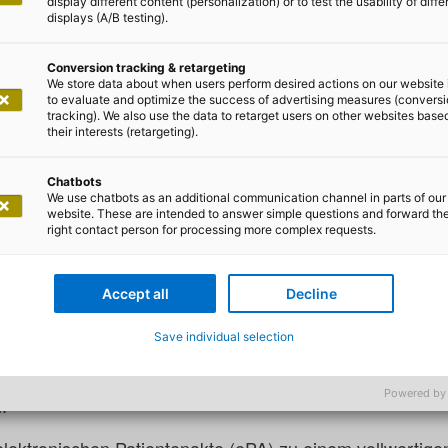
display different content (personalization) or to test the usability of diffe
displays (A/B testing).
Conversion tracking & retargeting
We store data about when users perform desired actions on our website 
to evaluate and optimize the success of advertising measures (convers
tracking). We also use the data to retarget users on other websites base
met Ekinci
their interests (retargeting).
igitalen Gesundheitsdaten in Eu
Chatbots
We use chatbots as an additional communication channel in parts of our
Blick auf zentrale Gesetzesinitiat
website. These are intended to answer simple questions and forward th
right contact person for processing more complex requests.
ion von einer digitalen Gesundhei
Accept all
Decline
igung der Digitalisierung des Gesundheitswesens (Digit
Save individual selection
desministeriums für Gesundheit, das die Effizienz des
inbindung digitaler Technologien erhöhen soll. Das DiGi
Powered by
: