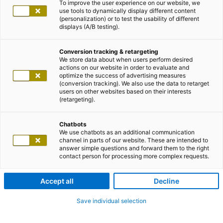
To improve the user experience on our website, we
use tools to dynamically display different content
(personalization) or to test the usability of different
displays (A/B testing).
Conversion tracking & retargeting
We store data about when users perform desired
actions on our website in order to evaluate and
optimize the success of advertising measures
(conversion tracking). We also use the data to retarget
users on other websites based on their interests
(retargeting).
Chatbots
We use chatbots as an additional communication
channel in parts of our website. These are intended to
answer simple questions and forward them to the right
contact person for processing more complex requests.
Accept all
Decline
Save individual selection