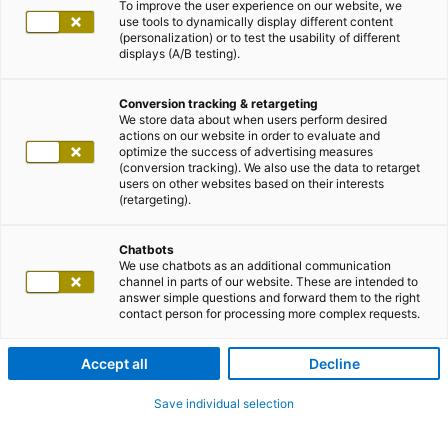
To improve the user experience on our website, we
use tools to dynamically display different content
(personalization) or to test the usability of different
displays (A/B testing).
Conversion tracking & retargeting
We store data about when users perform desired
actions on our website in order to evaluate and
optimize the success of advertising measures
(conversion tracking). We also use the data to retarget
users on other websites based on their interests
(retargeting).
Chatbots
We use chatbots as an additional communication
channel in parts of our website. These are intended to
answer simple questions and forward them to the right
contact person for processing more complex requests.
Accept all
Decline
Save individual selection