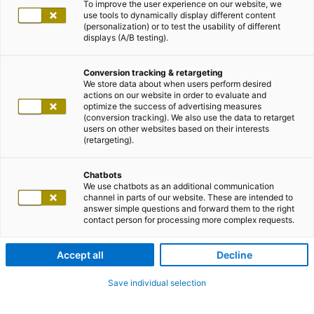
To improve the user experience on our website, we
use tools to dynamically display different content
(personalization) or to test the usability of different
displays (A/B testing).
Conversion tracking & retargeting
We store data about when users perform desired
actions on our website in order to evaluate and
optimize the success of advertising measures
(conversion tracking). We also use the data to retarget
users on other websites based on their interests
(retargeting).
Chatbots
We use chatbots as an additional communication
channel in parts of our website. These are intended to
answer simple questions and forward them to the right
contact person for processing more complex requests.
Accept all
Decline
Save individual selection