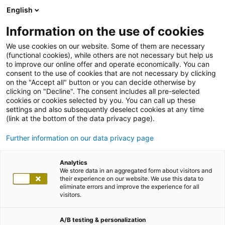
English
Information on the use of cookies
We use cookies on our website. Some of them are necessary
(functional cookies), while others are not necessary but help us
to improve our online offer and operate economically. You can
consent to the use of cookies that are not necessary by clicking
on the "Accept all" button or you can decide otherwise by
clicking on "Decline". The consent includes all pre-selected
cookies or cookies selected by you. You can call up these
settings and also subsequently deselect cookies at any time
(link at the bottom of the data privacy page).
Further information on our data privacy page
Analytics
We store data in an aggregated form about visitors and
their experience on our website. We use this data to
eliminate errors and improve the experience for all
visitors.
A/B testing & personalization