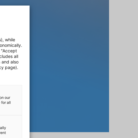
), while
onomically.
e "Accept
cludes all
s and also
cy page).
on our
for all
ally
rent