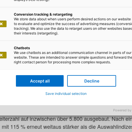
Conversion tracking & retargeting
We store data about when users perform desired actions on our website 
gt in den SDAX auf: Kontinuierli
to evaluate and optimize the success of advertising measures (convers
tracking). We also use the data to retarget users on other websites base
n Digitalisierungspartner in Eur
their interests (retargeting).
gs- und Softwareentwicklungsunternehmen adesso SE w
Chatbots
We use chatbots as an additional communication channel in parts of our
utsche Börse gestern Abend nach ihrer jüngsten turnus
website. These are intended to answer simple questions and forward th
right contact person for processing more complex requests.
X-Indizes bekannt. Die Aufnahme in den SDAX wird z
esso zu den 70 größten Unternehmen in Bezug auf die M
nterhalb von DAX und MDAX.
Accept all
Decline
Save individual selection
ck des Investoreninteresses an dem stark wachsenden u
sso in den letzten zehn Jahren den Umsatz im Schnitt
Powered by
beiterzahl auf inzwischen über 5.800 ausgebaut. Nach e
 mit 115 % erneut weitaus stärker als die Auswahlindizes