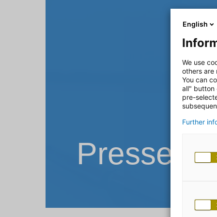
English
Inform
We use coo
others are
You can co
all" button
pre-select
subsequent
Further in
Pressemit