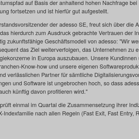
mspfad auf Basis der anhaltend hohen Nachfrage bei 
ung fortsetzen und ist hierfür gut aufgestellt.
standsvorsitzender der adesso SE, freut sich über die 
das hierdurch zum Ausdruck gebrachte Vertrauen der In
istig zukunftsfähige Geschäftsmodell von adesso: "Wir 
equent das Ziel weiterverfolgen, das Unternehmen zu 
ogiekonzerne in Europa auszubauen. Unsere Kundinnen
ranchen-Know-how und unsere eigenen Softwareprodukt
 verlässlichen Partner für sämtliche Digitalisierungs
ungen und Software ist ungebrochen hoch, so dass ades
auch künftig davon profitieren wird."
rüft einmal im Quartal die Zusammensetzung ihrer Indi
-Indexfamilie nach allen Regeln (Fast Exit, Fast Entry, 