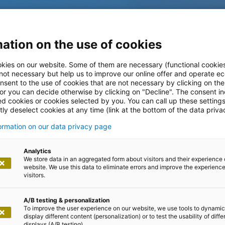
ation on the use of cookies
kies on our website. Some of them are necessary (functional cookies
 not necessary but help us to improve our online offer and operate ec
nsent to the use of cookies that are not necessary by clicking on th
 or you can decide otherwise by clicking on "Decline". The consent in
ed cookies or cookies selected by you. You can call up these setting
ly deselect cookies at any time (link at the bottom of the data priva
formation on our data privacy page
teilungen
Analytics
We store data in an aggregated form about visitors and their experience 
website. We use this data to eliminate errors and improve the experience 
visitors.
A/B testing & personalization
To improve the user experience on our website, we use tools to dynamic
display different content (personalization) or to test the usability of diffe
displays (A/B testing).