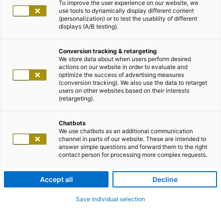
To improve the user experience on our website, we
use tools to dynamically display different content
(personalization) or to test the usability of different
displays (A/B testing).
Conversion tracking & retargeting
We store data about when users perform desired
actions on our website in order to evaluate and
optimize the success of advertising measures
(conversion tracking). We also use the data to retarget
users on other websites based on their interests
(retargeting).
Chatbots
We use chatbots as an additional communication
channel in parts of our website. These are intended to
answer simple questions and forward them to the right
contact person for processing more complex requests.
Accept all
Decline
Save individual selection