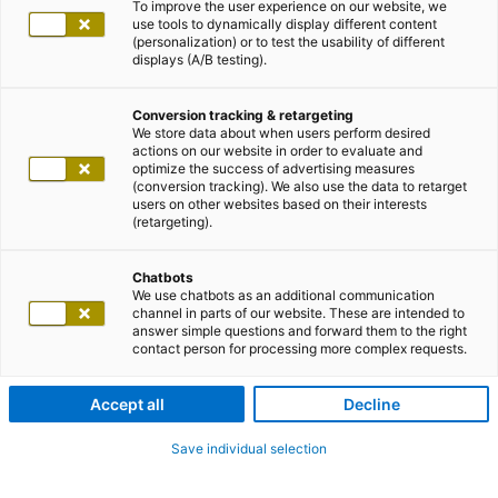
To improve the user experience on our website, we
use tools to dynamically display different content
(personalization) or to test the usability of different
displays (A/B testing).
Conversion tracking & retargeting
We store data about when users perform desired
actions on our website in order to evaluate and
optimize the success of advertising measures
(conversion tracking). We also use the data to retarget
users on other websites based on their interests
(retargeting).
Chatbots
We use chatbots as an additional communication
channel in parts of our website. These are intended to
answer simple questions and forward them to the right
contact person for processing more complex requests.
Accept all
Decline
Save individual selection