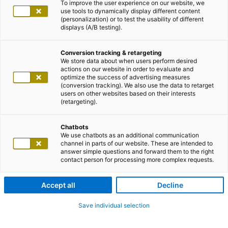
To improve the user experience on our website, we
use tools to dynamically display different content
(personalization) or to test the usability of different
displays (A/B testing).
Conversion tracking & retargeting
We store data about when users perform desired
actions on our website in order to evaluate and
optimize the success of advertising measures
(conversion tracking). We also use the data to retarget
users on other websites based on their interests
(retargeting).
Chatbots
We use chatbots as an additional communication
channel in parts of our website. These are intended to
answer simple questions and forward them to the right
contact person for processing more complex requests.
Accept all
Decline
Save individual selection