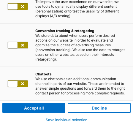
To improve the user experience on our website, we
use tools to dynamically display different content
(personalization) or to test the usability of different
displays (A/B testing).
Conversion tracking & retargeting
We store data about when users perform desired
actions on our website in order to evaluate and
optimize the success of advertising measures
(conversion tracking). We also use the data to retarget
users on other websites based on their interests
(retargeting).
Chatbots
We use chatbots as an additional communication
channel in parts of our website. These are intended to
answer simple questions and forward them to the right
contact person for processing more complex requests.
Accept all
Decline
Save individual selection