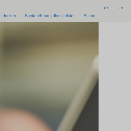
de
en
ntdecken
Banken/Finanzdienstleister
Suche