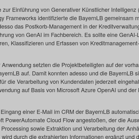
e zur Einführung von Generativer Künstlicher Intelligenz
gy Frameworks identifizierte die BayernLB gemeinsam m
adesso das Postkorb-Management in der Kreditverwaltung
ührung von GenAI im Fachbereich. Es sollte eine GenAI-
eren, Klassifizieren und Erfassen von Kreditmanagemen
r Anwendung setzten die Projektbeteiligten auf der vor
BayernLB auf. Damit konnten adesso und die BayernLB si
 für die Verarbeitung von Kundendaten jederzeit einge
nwendung auf Basis von Microsoft Azure OpenAI und der 
h Eingang einer E-Mail im CRM der BayernLB automatisch
oft PowerAutomate Cloud Flow angestoßen, der die Ausw
 Processing sowie Extraktion und Verarbeitung der Anh
wird durch die extrahierten Informationen ergänzt und 