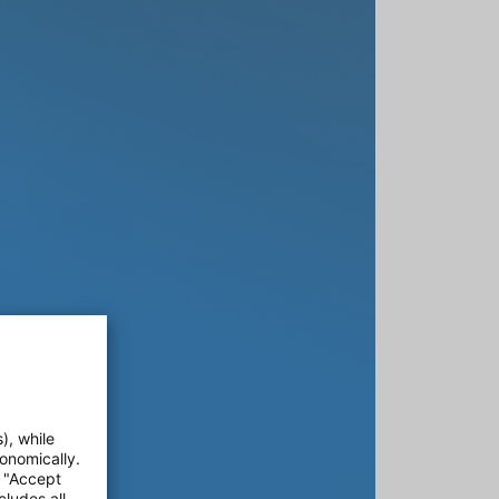
), while
onomically.
e "Accept
cludes all