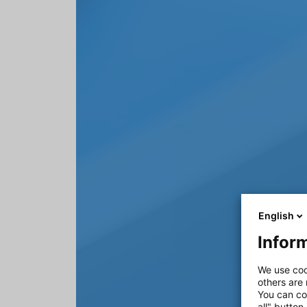
English
Inform
We use coo
others are
You can co
all" button