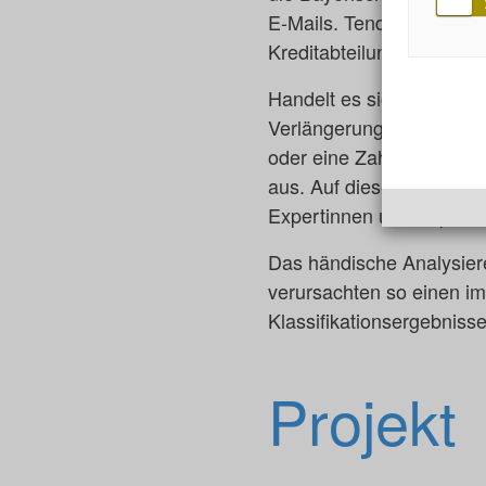
E-Mails. Tendenz steigen
Kreditabteilung diese Ma
Handelt es sich bei der
Verlängerung der Kreditl
oder eine Zahlungsmitteil
aus. Auf dieser Basis le
Expertinnen und Experten
Das händische Analysiere
verursachten so einen im
Klassifikationsergebnisse
Projekt