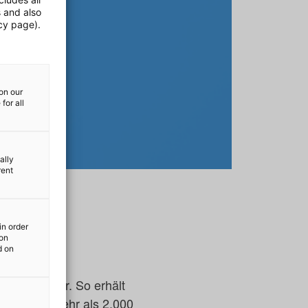
s and also
cy page).
on our
for all
ally
rent
in order
ion
d on
ssen einher. So erhält
n täglich mehr als 2.000