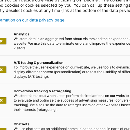
ed cookies or cookies selected by you. You can call up these setting
ly deselect cookies at any time (link at the bottom of the data priva
iage
formation on our data privacy page
Analytics
We store data in an aggregated form about visitors and their experience 
iert Administration mit GenAI
website. We use this data to eliminate errors and improve the experience 
visitors.
A/B testing & personalization
To improve the user experience on our website, we use tools to dynamic
display different content (personalization) or to test the usability of diffe
displays (A/B testing).
orderung
Conversion tracking & retargeting
We store data about when users perform desired actions on our website 
to evaluate and optimize the success of advertising measures (convers
tracking). We also use the data to retarget users on other websites base
their interests (retargeting).
amm geht immer mit einer steigenden Anzahl von Proze
Chatbots
k (BayernLB) für die Abwicklung von Kredittransaktione
We use chatbots as an additional communication channel in parts of our