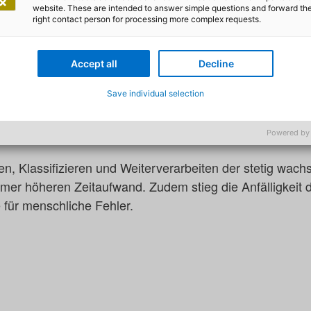
website. These are intended to answer simple questions and forward th
d! Bis vor kurzem mussten die Mitarbeiterinnen und Mita
right contact person for processing more complex requests.
ils noch manuell bearbeiten.
 Anfrage um ein Repricing? Wird um eine Ratenanpassun
Accept all
Decline
aufzeit gebeten? Oder ist es eine Auskunft zu einer Au
Save individual selection
ung? Die Beschäftigten lasen alle Anfragen manuell und 
gten sie im CRM-System der Bank Aufträge an, die sie d
Powered by
 im Kreditinstitut zuwiesen.
n, Klassifizieren und Weiterverarbeiten der stetig wac
mer höheren Zeitaufwand. Zudem stieg die Anfälligkeit 
 für menschliche Fehler.