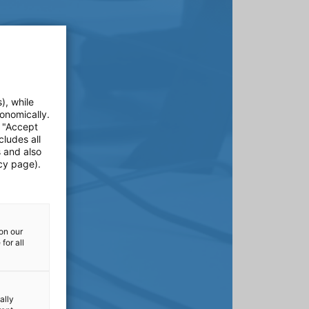
), while
onomically.
e "Accept
cludes all
s and also
cy page).
on our
for all
ally