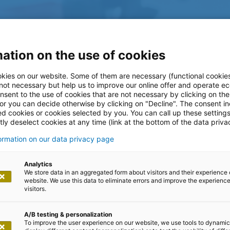
ation on the use of cookies
kies on our website. Some of them are necessary (functional cookies
 not necessary but help us to improve our online offer and operate ec
nsent to the use of cookies that are not necessary by clicking on th
 or you can decide otherwise by clicking on "Decline". The consent in
ed cookies or cookies selected by you. You can call up these setting
ly deselect cookies at any time (link at the bottom of the data priva
odernisierung
formation on our data privacy page
Analytics
We store data in an aggregated form about visitors and their experience 
systeme im Banking
website. We use this data to eliminate errors and improve the experience 
visitors.
A/B testing & personalization
To improve the user experience on our website, we use tools to dynamic