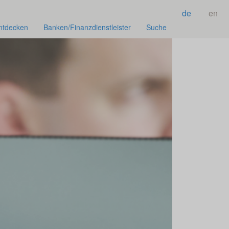
de
en
ntdecken
Banken/Finanzdienstleister
Suche