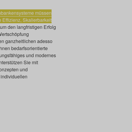
rnbankensysteme müssen
Effizienz, Skalierbarkeit
um den langfristigen Erfolg
 Wertschöpfung
ren ganzheitlichen adesso
hnen bedarfsorientierte
tungsfähiges und modernes
terstützen Sie mit
onzepten und
 individuellen