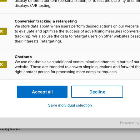
display different content (personalization) or to test the usability of diffe
displays (A/B testing).
Core Services
Conversion tracking & retargeting
We store data about when users perform desired actions on our website 
to evaluate and optimize the success of advertising measures (convers
tracking). We also use the data to retarget users on other websites base
hflexibel. Rentabel.
their interests (retargeting).
Chatbots
ng
We use chatbots as an additional communication channel in parts of our
website. These are intended to answer simple questions and forward th
right contact person for processing more complex requests.
 digitaler - so lautet das Erfolgsrezept vieler Finanzinst
echt zu werden. Neue Kundenbedürfnisse mit innovative
Accept all
Decline
jedem Ort über alle Kanäle verfügbar zu sein und mit eine
zheitlichen Blick auf die Kundenbedürfnisse zu haben, z
Save individual selection
iziente und flexible Gestaltung der IT-Systeme ist dabei
n Bankbetrieb.
Mit veralteten, starren Kernbankensyste
Powered by
aufgabe.