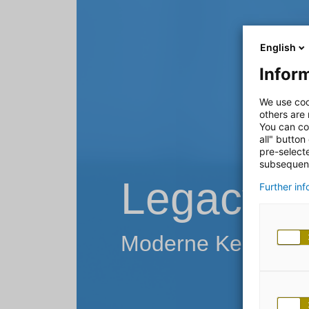
English
Inform
We use coo
others are
You can co
all" button
pre-select
subsequent
Legacy M
Further in
Moderne Kernbank