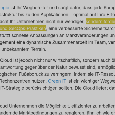
tegie
ist Ihr Wegbereiter und sorgt dafür, dass jede Komp
struktur bis zu den Applikationen – optimal auf Ihre Erfol
acht Ihr Unternehmen nicht nur wendiger,
sondern förde
 und SecOps-Praktiken
, eine verbesserte Sicherheitsarc
erstützt schnelle Anpassungen an Marktveränderungen un
gement eine dynamische Zusammenarbeit im Team, verg
n unbekanntem Terrain.
Cloud ist jedoch nicht nur wirtschaftlich, sondern auch ö
erantwortung gegenüber der Natur bewusst sind, ermögli
ogischen Fußabdruck zu verringern, indem sie IT-Ressou
e Rechenzentren nutzen.
Green IT
ist ein wichtiger Wegw
 IT-Strategie berücksichtigen sollten. Die Cloud liefert d
loud Unternehmen die Möglichkeit, effizienter zu arbeiten
erändernde Marktbedingungen zu reagieren, ähnlich wie 