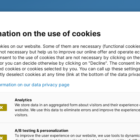
ation on the use of cookies
kies on our website. Some of them are necessary (functional cookies
 not necessary but help us to improve our online offer and operate ec
nsent to the use of cookies that are not necessary by clicking on th
 or you can decide otherwise by clicking on "Decline". The consent in
ed cookies or cookies selected by you. You can call up these setting
ly deselect cookies at any time (link at the bottom of the data priva
visory
formation on our data privacy page
Analytics
We store data in an aggregated form about visitors and their experience 
in die Cloud
website. We use this data to eliminate errors and improve the experience 
visitors.
A/B testing & personalization
To improve the user experience on our website, we use tools to dynamic