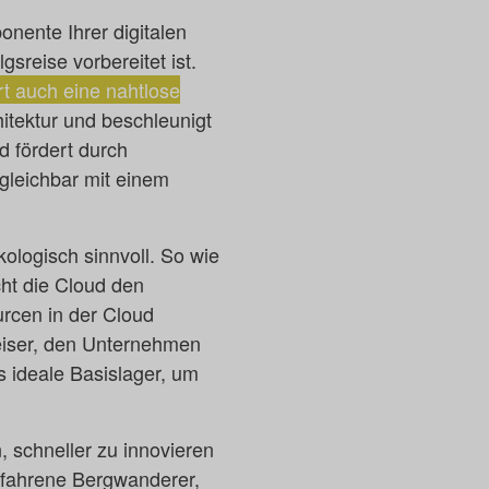
onente Ihrer digitalen
gsreise vorbereitet ist.
rt auch eine nahtlose
hitektur und beschleunigt
d fördert durch
leichbar mit einem
kologisch sinnvoll. So wie
cht die Cloud den
rcen in der Cloud
eiser, den Unternehmen
as ideale Basislager, um
, schneller zu innovieren
erfahrene Bergwanderer,