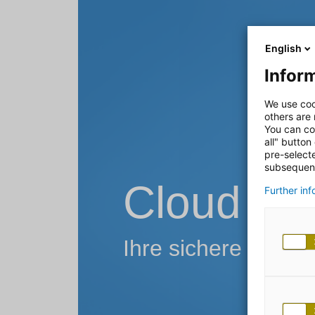
English
Inform
We use coo
others are
You can co
all" button
pre-select
subsequent
Cloud Ad
Further in
Ihre sichere Reise 