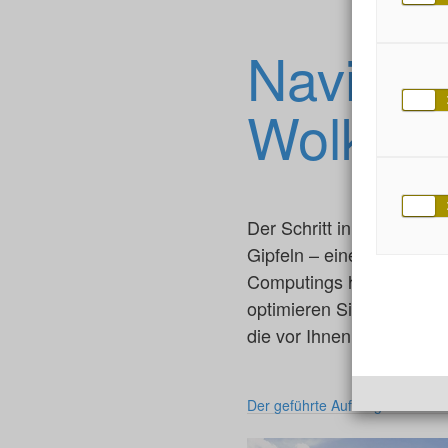
Navigier
Wolken
Der Schritt in die Cloud
Gipfeln – eine Reise, die
Computings hebt Ihre Vis
optimieren Sie Ihre IT-In
die vor Ihnen liegen.
Der geführte Aufstieg in die Cl