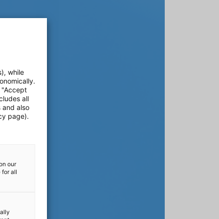
), while
onomically.
e "Accept
cludes all
s and also
cy page).
on our
for all
ally