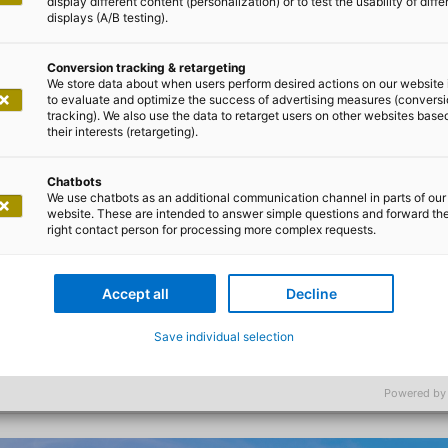
display different content (personalization) or to test the usability of diffe
displays (A/B testing).
en Sie mit uns du
Conversion tracking & retargeting
We store data about when users perform desired actions on our website 
to evaluate and optimize the success of advertising measures (convers
tracking). We also use the data to retarget users on other websites base
their interests (retargeting).
Chatbots
We use chatbots as an additional communication channel in parts of our
website. These are intended to answer simple questions and forward th
 markiert den Beginn einer aufregenden Reise zu neuen
right contact person for processing more complex requests.
 Effizienz, Agilität und Innovation verspricht. Der kraftv
ionen in ungeahnte Höhen. Mit einer sorgfältig durchda
Accept all
Decline
frastruktur passgenau – flexibel, skalierbar und bereit fü
Save individual selection
Powered by
oud