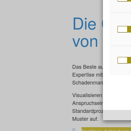
Die Cel
von ade
Das Beste aus zwei Welt
Expertise mit dem adess
Schadenmanagement Ihr
Visualisieren Sie Ihre S
Anspruchseinreichung bi
Standardprozessablauf, 
Muster auf.