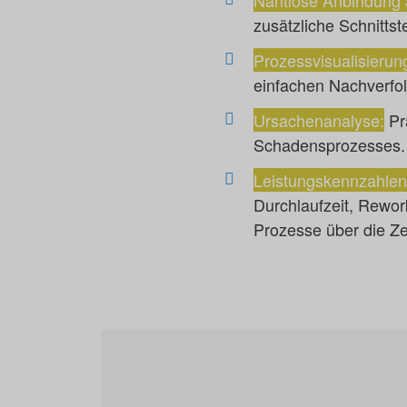
Nahtlose Anbindung a
zusätzliche Schnitts
Prozessvisualisierun
einfachen Nachverfo
Ursachenanalyse:
Pr
Schadensprozesses.
Leistungskennzahlen
Durchlaufzeit, Rewor
Prozesse über die Ze