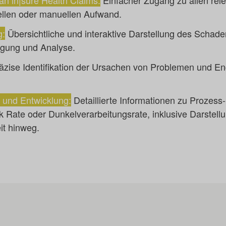
n in|sure Health Claims:
Einfacher Zugang zu allen rel
tellen oder manuellen Aufwand.
g:
Übersichtliche und interaktive Darstellung des Schad
lgung und Analyse.
äzise Identifikation der Ursachen von Problemen und E
 und Entwicklung:
Detaillierte Informationen zu Prozes
k Rate oder Dunkelverarbeitungsrate, inklusive Darstell
it hinweg.