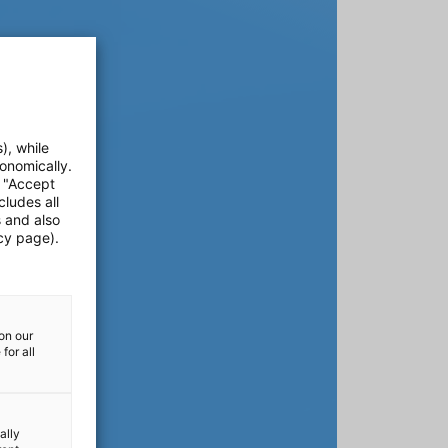
), while
onomically.
e "Accept
cludes all
s and also
cy page).
on our
for all
ally