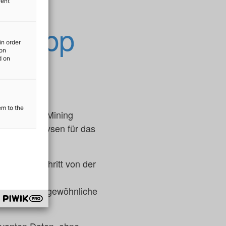
rent
ng App
in order
ion
d on
em to the
so Process Mining
Prozessanalysen für das
ie jeden Schritt von der
ngen vom
ecken Sie ungewöhnliche