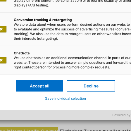
display different content (personalization) or to test the usability of diffe
displays (A/B testing).
onis Process Mini
Conversion tracking & retargeting
We store data about when users perform desired actions on our website 
to evaluate and optimize the success of advertising measures (convers
sso
tracking). We also use the data to retarget users on other websites base
their interests (retargeting).
Chatbots
We use chatbots as an additional communication channel in parts of our
website. These are intended to answer simple questions and forward th
en: Die
Celonis Process Mining App
kombiniert die ades
right contact person for processing more complex requests.
o in|sure Health Claims System und bietet umfassende 
es Unternehmens.
Accept all
Decline
chadenbearbeitung mit dynamischen Prozesslandkarten, d
Save individual selection
s zur Lösung hervorheben. Identifizieren Sie Abweichu
lokalisieren Sie die Ursachen von Verzögerungen und d
Powered by