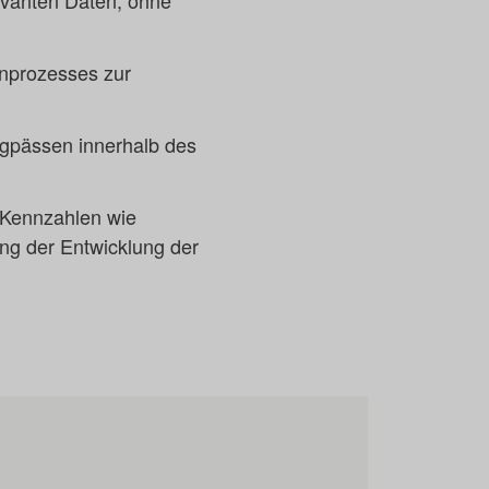
evanten Daten, ohne
enprozesses zur
ngpässen innerhalb des
s-Kennzahlen wie
ung der Entwicklung der