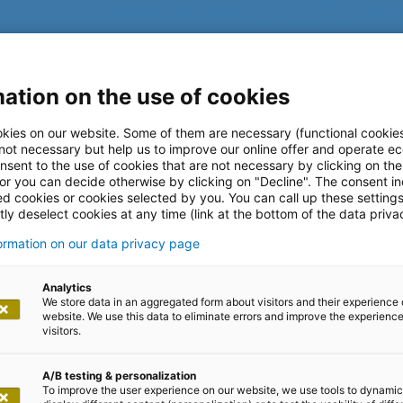
ation on the use of cookies
kies on our website. Some of them are necessary (functional cookies
rocess Mining
 not necessary but help us to improve our online offer and operate ec
nsent to the use of cookies that are not necessary by clicking on th
 or you can decide otherwise by clicking on "Decline". The consent in
ed cookies or cookies selected by you. You can call up these setting
IHC
ly deselect cookies at any time (link at the bottom of the data priva
formation on our data privacy page
Schadenmanagement-
Analytics
We store data in an aggregated form about visitors and their experience 
website. We use this data to eliminate errors and improve the experience 
visitors.
A/B testing & personalization
To improve the user experience on our website, we use tools to dynamic