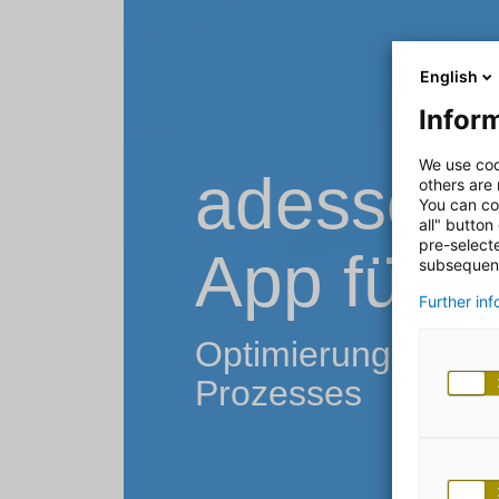
English
Inform
We use coo
adesso P
others are
You can co
all" button
pre-select
App für 
subsequent
Further in
Optimierung des 
Prozesses