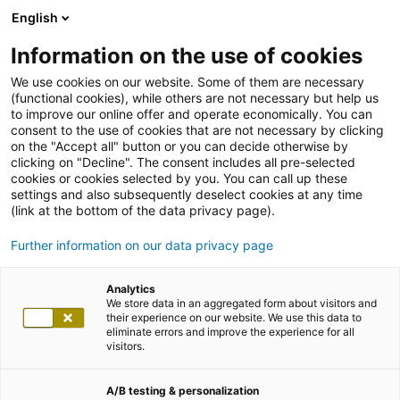
English
Information on the use of cookies
We use cookies on our website. Some of them are necessary
(functional cookies), while others are not necessary but help us
to improve our online offer and operate economically. You can
consent to the use of cookies that are not necessary by clicking
on the "Accept all" button or you can decide otherwise by
clicking on "Decline". The consent includes all pre-selected
cookies or cookies selected by you. You can call up these
settings and also subsequently deselect cookies at any time
(link at the bottom of the data privacy page).
Further information on our data privacy page
Analytics
We store data in an aggregated form about visitors and
their experience on our website. We use this data to
eliminate errors and improve the experience for all
visitors.
A/B testing & personalization