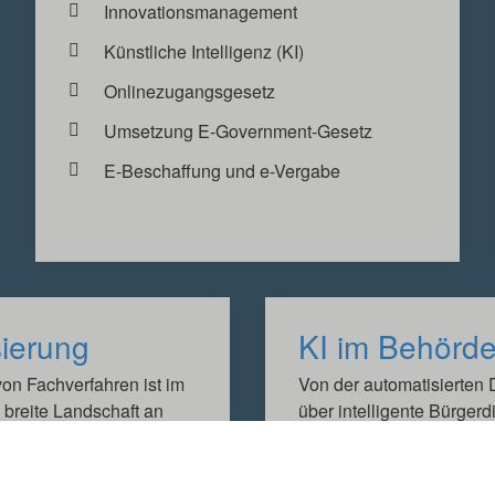
Innovationsmanagement
Künstliche Intelligenz (KI)
Onlinezugangsgesetz
Umsetzung E-Government-Gesetz
E-Beschaffung und e-Vergabe
sierung
KI im Behörde
on Fachverfahren ist im
Von der automatisierten 
 breite Landschaft an
über intelligente Bürgerd
-Strukturen entstanden,
vorausschauenden Wart
artung zunehmend
Infrastrukturen. Entdecke
nintensiver wird. Daher
helfen kann, effizienter 