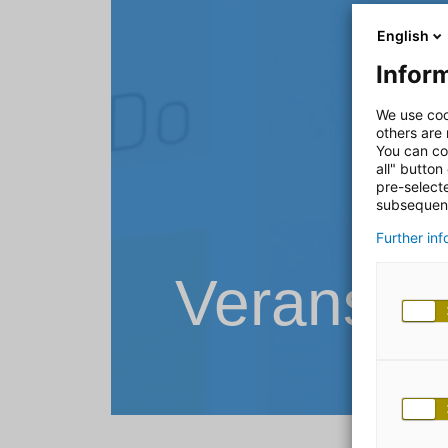
English
Inform
We use coo
others are
You can co
all" button
pre-select
subsequent
Further in
Veransta