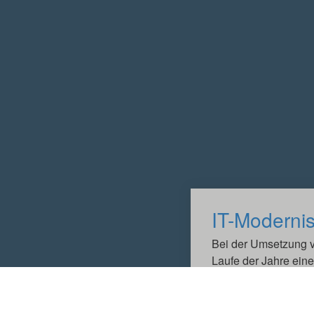
IT-Moderni
Bei der Umsetzung v
Laufe der Jahre eine
unterschiedlichen IT
deren Pflege und W
aufwands- und koste