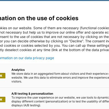
ation on the use of cookies
kies on our website. Some of them are necessary (functional cookies
 not necessary but help us to improve our online offer and operate ec
nsent to the use of cookies that are not necessary by clicking on th
 or you can decide otherwise by clicking on "Decline". The consent in
ed cookies or cookies selected by you. You can call up these setting
ly deselect cookies at any time (link at the bottom of the data priva
formation on our data privacy page
ltungen
Analytics
We store data in an aggregated form about visitors and their experience 
website. We use this data to eliminate errors and improve the experience 
visitors.
A/B testing & personalization
To improve the user experience on our website, we use tools to dynamic
display different content (personalization) or to test the usability of diffe
displays (A/B testing).