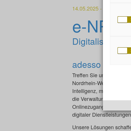
14.05.2025
-
Dorint Kong
e-NRW 
Digitalisierung
adesso gestalte
Treffen Sie uns auf der
e
Nordrhein-Westfalen mitg
Intelligenz, modernen Cl
die Verwaltung und Wirts
Onlinezugangsgesetzes üb
digitaler Dienstleistunge
Unsere Lösungen schaffen