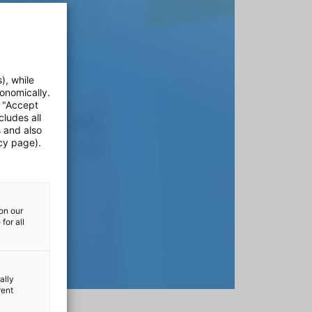
), while
onomically.
e "Accept
cludes all
s and also
cy page).
on our
for all
ally
rent