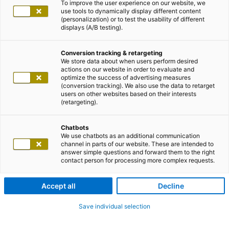
To improve the user experience on our website, we
use tools to dynamically display different content
(personalization) or to test the usability of different
displays (A/B testing).
Conversion tracking & retargeting
We store data about when users perform desired
actions on our website in order to evaluate and
optimize the success of advertising measures
(conversion tracking). We also use the data to retarget
users on other websites based on their interests
(retargeting).
Chatbots
We use chatbots as an additional communication
channel in parts of our website. These are intended to
answer simple questions and forward them to the right
contact person for processing more complex requests.
Accept all
Decline
Save individual selection