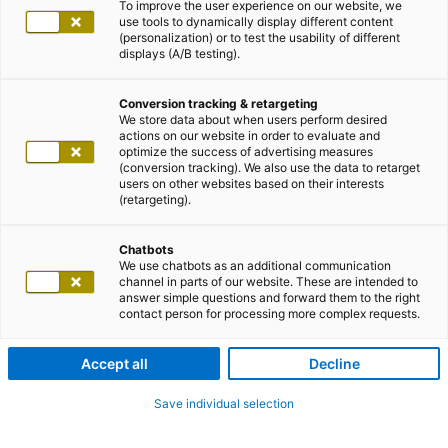
To improve the user experience on our website, we
use tools to dynamically display different content
(personalization) or to test the usability of different
displays (A/B testing).
Conversion tracking & retargeting
We store data about when users perform desired
actions on our website in order to evaluate and
optimize the success of advertising measures
(conversion tracking). We also use the data to retarget
users on other websites based on their interests
(retargeting).
Chatbots
We use chatbots as an additional communication
channel in parts of our website. These are intended to
answer simple questions and forward them to the right
contact person for processing more complex requests.
Accept all
Decline
Save individual selection