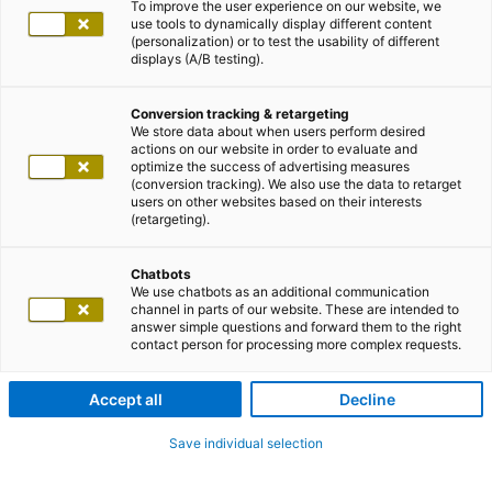
To improve the user experience on our website, we
use tools to dynamically display different content
(personalization) or to test the usability of different
displays (A/B testing).
Conversion tracking & retargeting
We store data about when users perform desired
actions on our website in order to evaluate and
optimize the success of advertising measures
(conversion tracking). We also use the data to retarget
users on other websites based on their interests
(retargeting).
Chatbots
We use chatbots as an additional communication
channel in parts of our website. These are intended to
answer simple questions and forward them to the right
contact person for processing more complex requests.
Accept all
Decline
Save individual selection