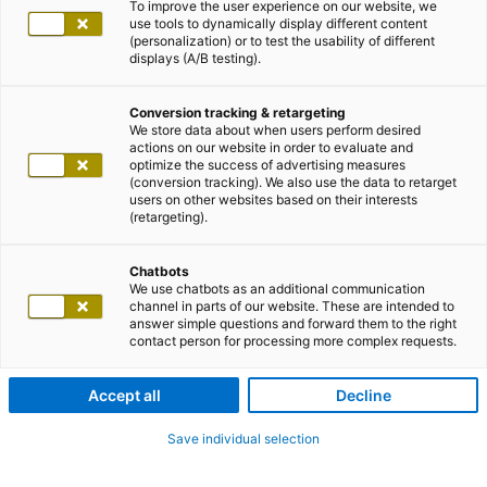
To improve the user experience on our website, we
use tools to dynamically display different content
(personalization) or to test the usability of different
displays (A/B testing).
Conversion tracking & retargeting
We store data about when users perform desired
actions on our website in order to evaluate and
optimize the success of advertising measures
(conversion tracking). We also use the data to retarget
users on other websites based on their interests
(retargeting).
Chatbots
We use chatbots as an additional communication
channel in parts of our website. These are intended to
answer simple questions and forward them to the right
contact person for processing more complex requests.
Accept all
Decline
Save individual selection