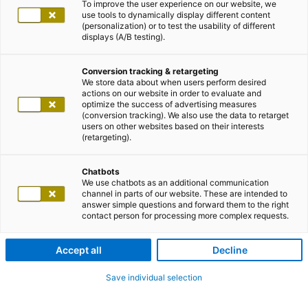
To improve the user experience on our website, we
use tools to dynamically display different content
(personalization) or to test the usability of different
displays (A/B testing).
Conversion tracking & retargeting
We store data about when users perform desired
actions on our website in order to evaluate and
optimize the success of advertising measures
(conversion tracking). We also use the data to retarget
users on other websites based on their interests
(retargeting).
Chatbots
We use chatbots as an additional communication
channel in parts of our website. These are intended to
answer simple questions and forward them to the right
contact person for processing more complex requests.
Accept all
Decline
Save individual selection