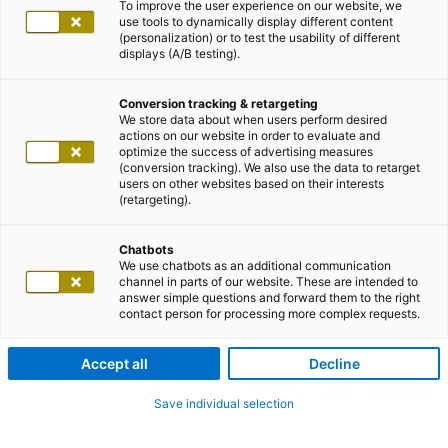
To improve the user experience on our website, we
use tools to dynamically display different content
(personalization) or to test the usability of different
displays (A/B testing).
Conversion tracking & retargeting
We store data about when users perform desired
actions on our website in order to evaluate and
optimize the success of advertising measures
(conversion tracking). We also use the data to retarget
users on other websites based on their interests
(retargeting).
Chatbots
We use chatbots as an additional communication
channel in parts of our website. These are intended to
answer simple questions and forward them to the right
contact person for processing more complex requests.
Accept all
Decline
Save individual selection