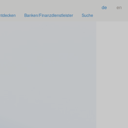
de
en
ntdecken
Banken/Finanzdienstleister
Suche