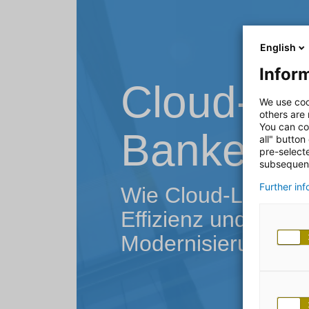
English
Inform
Cloud-Lö
We use coo
others are
You can co
Banken
all" button
pre-select
subsequent
Further in
Wie Cloud-Lösungen
Effizienz und date
Modernisierung ve