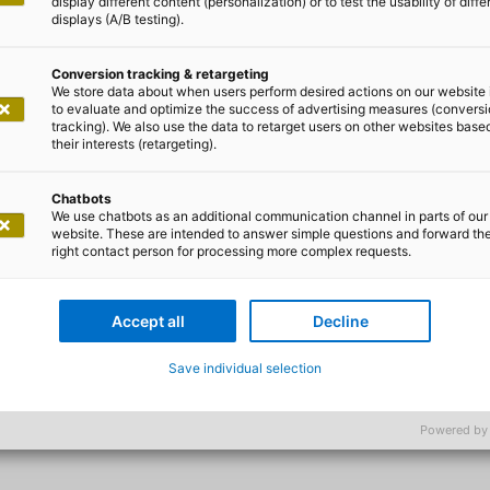
display different content (personalization) or to test the usability of diffe
displays (A/B testing).
Conversion tracking & retargeting
ie Cloud
We store data about when users perform desired actions on our website 
to evaluate and optimize the success of advertising measures (convers
tracking). We also use the data to retarget users on other websites base
their interests (retargeting).
nziale und die entscheidende Ro
m Finanzsektor
Chatbots
We use chatbots as an additional communication channel in parts of our
website. These are intended to answer simple questions and forward th
right contact person for processing more complex requests.
t sich in einem Transformationsprozess, der die Umsetz
ionen erfordert. Daraus ergeben sich spürbare Herausfo
Accept all
Decline
insatz moderner Technologien wie
Data & Analytics, KI o
Save individual selection
asis für zukunftsfähige Prozesse und Systemlandschaft
hige Infrastruktur werden die Herausforderungen jedoch z
üsseltechnologie kann die digitale Transformation im Ba
Powered by