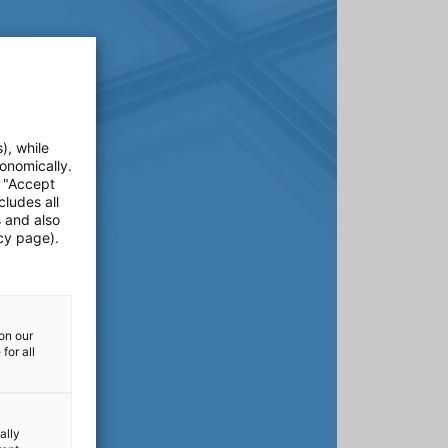
), while
onomically.
e "Accept
cludes all
s and also
cy page).
on our
for all
ally