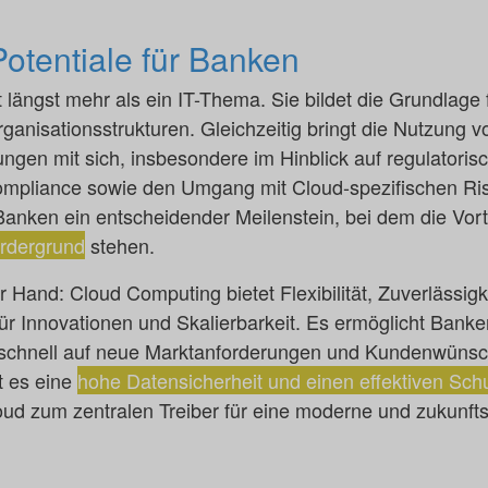
otentiale für Banken
 längst mehr als ein IT-Thema. Sie bildet die Grundlage 
anisationsstrukturen. Gleichzeitig bringt die Nutzung
gen mit sich, insbesondere im Hinblick auf regulatori
Compliance sowie den Umgang mit Cloud-spezifischen Ris
e Banken ein entscheidender Meilenstein, bei dem die Vor
rdergrund
stehen.
er Hand: Cloud Computing bietet Flexibilität, Zuverlässigk
r Innovationen und Skalierbarkeit. Es ermöglicht Banken,
nd schnell auf neue Marktanforderungen und Kundenwünsc
t es eine
hohe Datensicherheit und einen effektiven Sc
loud zum zentralen Treiber für eine moderne und zukunft