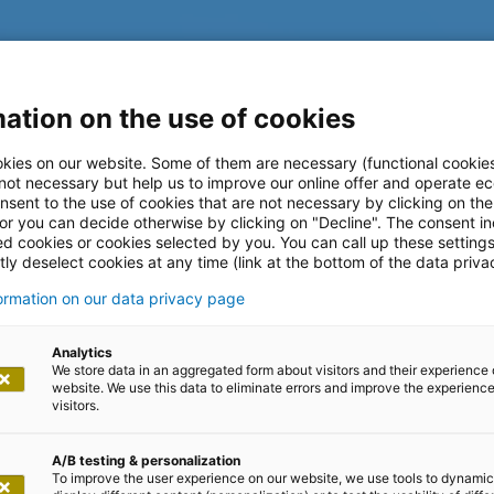
ation on the use of cookies
sungen für
kies on our website. Some of them are necessary (functional cookies
 not necessary but help us to improve our online offer and operate ec
nsent to the use of cookies that are not necessary by clicking on th
 or you can decide otherwise by clicking on "Decline". The consent in
ed cookies or cookies selected by you. You can call up these setting
ly deselect cookies at any time (link at the bottom of the data priva
formation on our data privacy page
 Banken zu Flexibilität,
nschutzkonformer
Analytics
We store data in an aggregated form about visitors and their experience 
rhelfen
website. We use this data to eliminate errors and improve the experience 
visitors.
A/B testing & personalization
To improve the user experience on our website, we use tools to dynamic