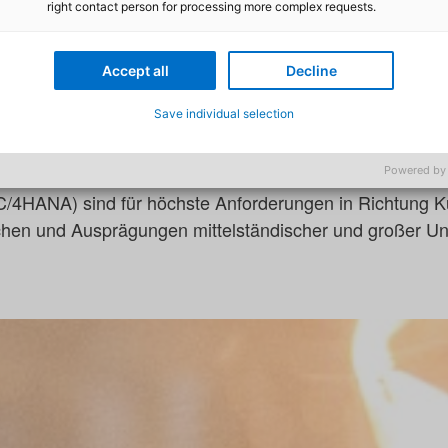
right contact person for processing more complex requests.
Experience Management.
innt nicht erst mit der Auswahl der Ware und endet auch
Accept all
Decline
m Interessenten eine langfristige Kundenbeziehung zu k
Save individual selection
 auf dessen Bedürfnisse zugeschnitten sein. Zudem müs
n, zu entscheiden, welche Information und Transaktion g
ie Customer-Experience-Erfahrung aus der adesso-Grupp
Powered by
4HANA) sind für höchste Anforderungen in Richtung K
nchen und Ausprägungen mittelständischer und großer U