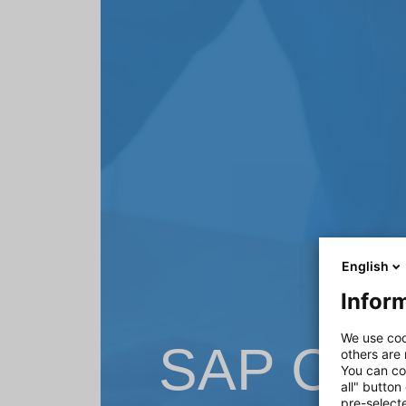
English
Inform
We use coo
SAP Cus
others are
You can co
all" button
pre-select