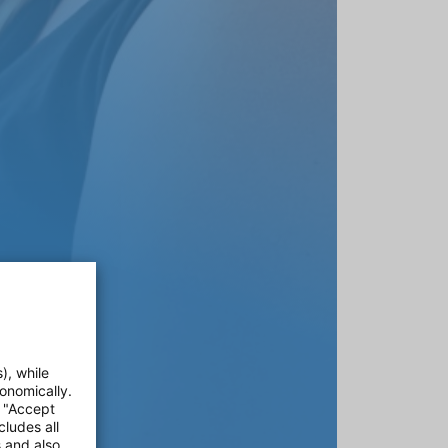
), while
onomically.
e "Accept
cludes all
s and also