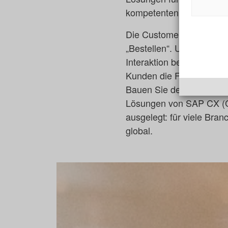
kompetenten Customer 
Die Customer Journey beg
„Bestellen“. Um mit eine
Interaktion bestmöglich
Kunden die Freiheit habe
Bauen Sie deshalb auf d
Lösungen von SAP CX (C/
ausgelegt: für viele Bra
global.