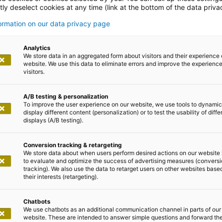
ce (CX)
ly deselect cookies at any time (link at the bottom of the data priva
formation on our data privacy page
ndenerfahrungen mit adesso
Analytics
We store data in an aggregated form about visitors and their experience 
website. We use this data to eliminate errors and improve the experience 
visitors.
A/B testing & personalization
To improve the user experience on our website, we use tools to dynamic
display different content (personalization) or to test the usability of diffe
displays (A/B testing).
nzentrierung braucht profession
Conversion tracking & retargeting
anagement (CXM)
We store data about when users perform desired actions on our website 
to evaluate and optimize the success of advertising measures (convers
tracking). We also use the data to retarget users on other websites base
their interests (retargeting).
enheit gelingt Unternehmen nur durch die perfekte Zu
 Service. Und das ist eine Frage von professionellem 
Chatbots
sen. SAP Customer Experience (ehemals SAP C/4 HANA)
We use chatbots as an additional communication channel in parts of our
website. These are intended to answer simple questions and forward th
arketing, Vertrieb und Service zu einer intelligenten E