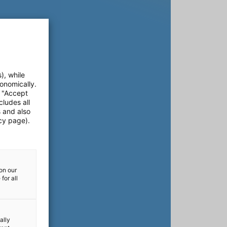
), while
onomically.
e "Accept
cludes all
s and also
cy page).
on our
for all
ally