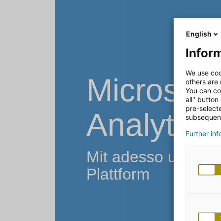
English
Inform
We use coo
Microsoft
others are
You can co
all" button
pre-select
Analytic
subsequent
Further in
Mit adesso und Mi
Plattform