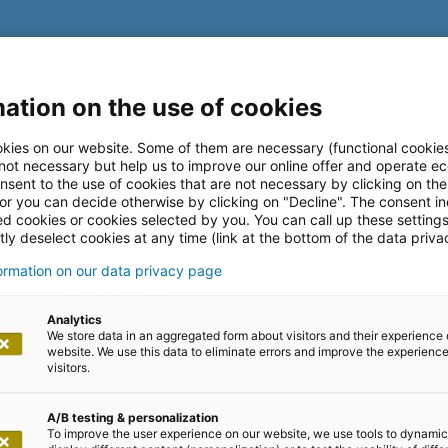
ation on the use of cookies
kies on our website. Some of them are necessary (functional cookies
 Data &
 not necessary but help us to improve our online offer and operate ec
nsent to the use of cookies that are not necessary by clicking on th
 or you can decide otherwise by clicking on "Decline". The consent in
ed cookies or cookies selected by you. You can call up these setting
s@adesso
ly deselect cookies at any time (link at the bottom of the data priva
formation on our data privacy page
crosoft zur passenden DNA-
Analytics
We store data in an aggregated form about visitors and their experience 
website. We use this data to eliminate errors and improve the experience 
visitors.
A/B testing & personalization
To improve the user experience on our website, we use tools to dynamic