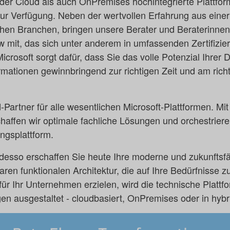
n der Cloud als auch OnPremises hochintegrierte Plattfor
 Verfügung. Neben der wertvollen Erfahrung aus einer V
ichen Branchen, bringen unsere Berater und Beraterinne
 mit, das sich unter anderem in umfassenden Zertifizie
crosoft sorgt dafür, dass Sie das volle Potenzial Ihrer 
rmationen gewinnbringend zur richtigen Zeit und am rich
d-Partner für alle wesentlichen Microsoft-Plattformen. M
chaffen wir optimale fachliche Lösungen und orchestriere
ngsplattform.
desso erschaffen Sie heute Ihre moderne und zukunftsfä
aren funktionalen Architektur, die auf Ihre Bedürfnisse z
für Ihr Unternehmen erzielen, wird die technische Plattf
en ausgestaltet - cloudbasiert, OnPremises oder in hybr