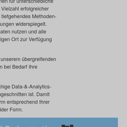
men für unterschiedliche
ielzahl erfolgreicher
n tiefgehendes Methoden-
rungen widerspiegelt.
Daten nutzen und alle
tigen Ort zur Verfügung
it unserem übergreifenden
n bei Bedarf Ihre
hige Data-&-Analytics-
ugeschnitten ist. Damit
orm entsprechend Ihrer
ider Form.