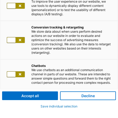
To improve the user experience on our website, we
use tools to dynamically display different content
(personalization) or to test the usability of different
displays (A/B testing).
Conversion tracking & retargeting
We store data about when users perform desired
actions on our website in order to evaluate and
optimize the success of advertising measures
(conversion tracking). We also use the data to retarget
users on other websites based on their interests
(retargeting).
Chatbots
We use chatbots as an additional communication
channel in parts of our website. These are intended to
answer simple questions and forward them to the right
contact person for processing more complex requests.
Accept all
Decline
Save individual selection