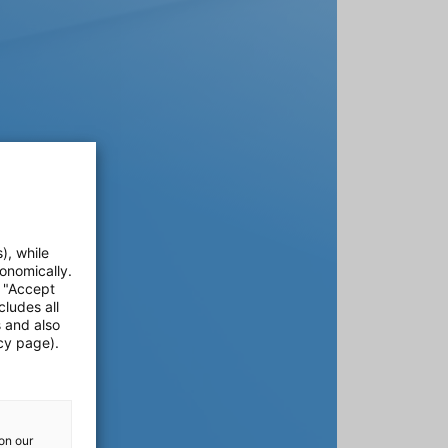
), while
onomically.
e "Accept
cludes all
s and also
cy page).
on our