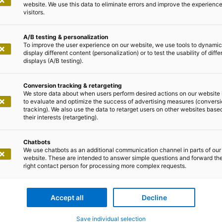
website. We use this data to eliminate errors and improve the experience 
visitors.
A/B testing & personalization
To improve the user experience on our website, we use tools to dynamic
display different content (personalization) or to test the usability of diffe
displays (A/B testing).
5. Mai 2024
Conversion tracking & retargeting
We store data about when users perform desired actions on our website 
tApp kooperieren in Deutschland
to evaluate and optimize the success of advertising measures (convers
tracking). We also use the data to retarget users on other websites base
their interests (retargeting).
den deutschen und international tätiger IT-Dienstleister
Chatbots
We use chatbots as an additional communication channel in parts of our
ente Dateninfrastruktur, geben ihre Partnerschaft in Deu
website. These are intended to answer simple questions and forward th
right contact person for processing more complex requests.
ten adesso-Kunden Zugriff auf die branchenführenden Un
 von NetApp sowie auf die CloudOps-Plattform Spot b
es, Unternehmen eine maßgeschneiderte Dateninfrastrukt
Accept all
Decline
sich rasch kosteneffizient implementieren lässt und zug
Save individual selection