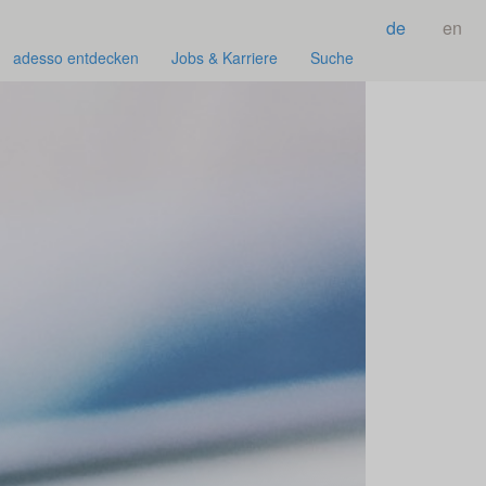
de
en
adesso entdecken
Jobs & Karriere
Suche