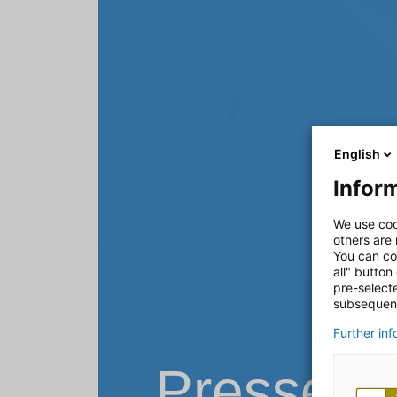
English
Inform
We use coo
others are
You can co
all" button
pre-select
subsequent
Further in
Pressemi