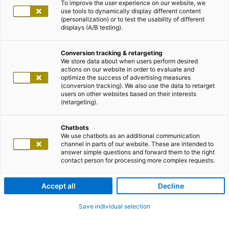
To improve the user experience on our website, we
use tools to dynamically display different content
(personalization) or to test the usability of different
displays (A/B testing).
Conversion tracking & retargeting
We store data about when users perform desired
actions on our website in order to evaluate and
optimize the success of advertising measures
(conversion tracking). We also use the data to retarget
users on other websites based on their interests
(retargeting).
Chatbots
We use chatbots as an additional communication
channel in parts of our website. These are intended to
answer simple questions and forward them to the right
contact person for processing more complex requests.
Accept all
Decline
Save individual selection