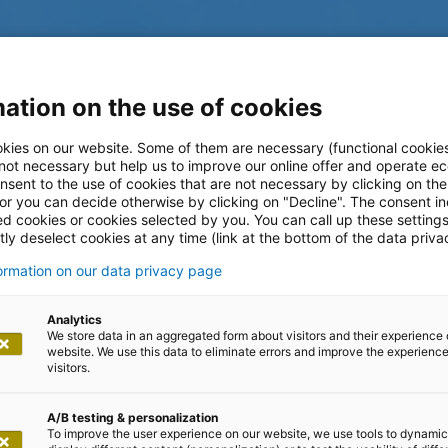
ation on the use of cookies
kies on our website. Some of them are necessary (functional cookies
 not necessary but help us to improve our online offer and operate ec
nsent to the use of cookies that are not necessary by clicking on th
 or you can decide otherwise by clicking on "Decline". The consent in
ed cookies or cookies selected by you. You can call up these setting
ly deselect cookies at any time (link at the bottom of the data priva
formation on our data privacy page
log
Analytics
We store data in an aggregated form about visitors and their experience 
website. We use this data to eliminate errors and improve the experience 
visitors.
A/B testing & personalization
To improve the user experience on our website, we use tools to dynamic