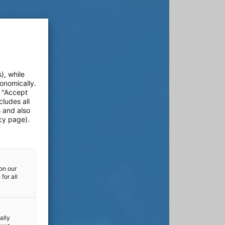
), while
onomically.
e "Accept
cludes all
s and also
cy page).
on our
for all
ally