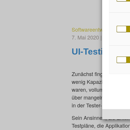
Softwareentwicklung
7. Mai 2020
von Thomas
UI-Testing m
Zunächst fing alles dami
wenig Kapazitäten, um al
waren, vollumfänglich dur
über mangelnde Unterstüt
in der Tester-Rolle, plu
Sein Ansinnen, die Entwi
Testpläne, die Applikatio