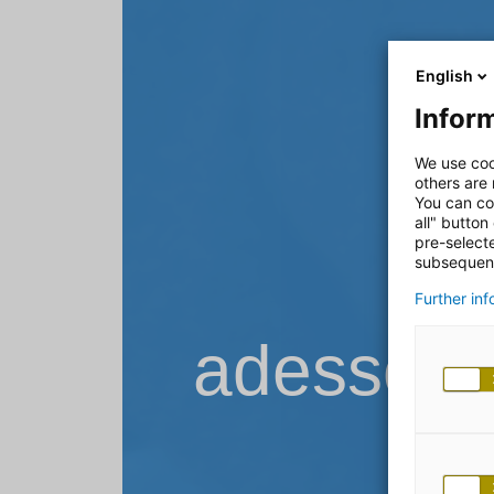
English
Inform
We use coo
others are
You can co
all" button
pre-select
subsequent
Further in
adesso B