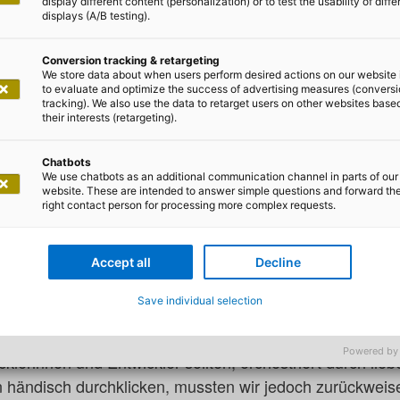
display different content (personalization) or to test the usability of diffe
displays (A/B testing).
Conversion tracking & retargeting
We store data about when users perform desired actions on our website 
to evaluate and optimize the success of advertising measures (convers
tracking). We also use the data to retarget users on other websites base
 Schumacher und Iro Kargiou
their interests (retargeting).
it Cucumber und Selenium
Chatbots
We use chatbots as an additional communication channel in parts of our
website. These are intended to answer simple questions and forward th
right contact person for processing more complex requests.
t an, dass sich unser Testmanager zu Beginn des Projekt
le geplanten Funktionen der Software, die für das erst
Accept all
Decline
chzutesten. Nun ist es natürlich so, dass sich Testmana
zung beklagen. In diesem Fall mussten wir ihm - angesi
Save individual selection
s dem Testmanager selber – jedoch Recht geben.
Powered by
cklerinnen und Entwickler sollten, orchestriert durch li
n händisch durchklicken, mussten wir jedoch zurückweisen