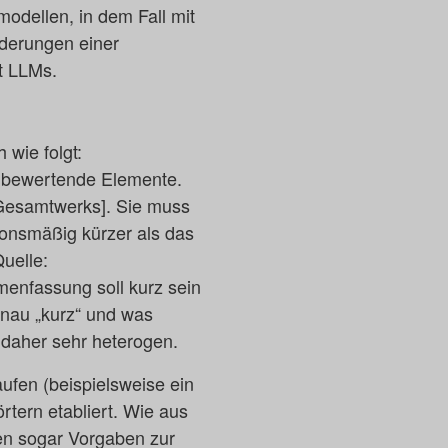
dellen, in dem Fall mit
rderungen einer
t LLMs.
 wie folgt:
e bewertende Elemente.
[Gesamtwerks]. Sie muss
ionsmäßig kürzer als das
uelle:
menfassung soll kurz sein
enau „kurz“ und was
t daher sehr heterogen.
ufen (beispielsweise ein
rtern etabliert. Wie aus
ten sogar Vorgaben zur