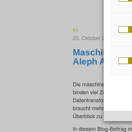
KI
23. Oktober 2023
von L
Maschineners
Aleph Alpha L
Die maschinelle Zusammen
binden viel Zeit und si
Datentransformation hier
braucht mehr Zeit als ei
Überblick zu verschaffen
In diesem Blog-Beitrag m