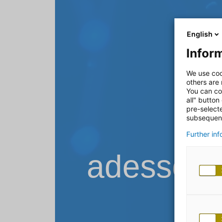
English
Inform
We use coo
others are
You can co
all" button
pre-select
subsequent
Further in
adesso B