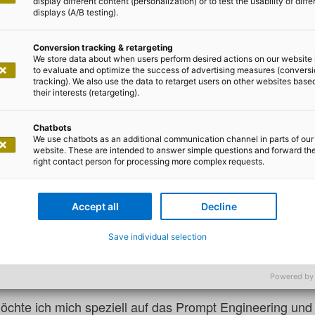
display different content (personalization) or to test the usability of diffe
displays (A/B testing).
Conversion tracking & retargeting
We store data about when users perform desired actions on our website 
to evaluate and optimize the success of advertising measures (convers
tracking). We also use the data to retarget users on other websites base
ilian Do Khac
their interests (retargeting).
tellte Zusammenfassung von Te
Chatbots
We use chatbots as an additional communication channel in parts of our
uminous über R, Teil 1
website. These are intended to answer simple questions and forward th
right contact person for processing more complex requests.
fassung stellt eine große Arbeitserleichterung dar, d
Accept all
Decline
nd im Grunde genommen eine Form von Datentransformati
 ist eine Transformation, die von vielen Detailinformati
Save individual selection
n Computer, um diese Informationen aufzunehmen, sich 
 und zu entscheiden, wie sie für den Menschen besser 
Powered by
öchte ich mich speziell auf das Prompt Engineering und