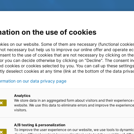
ation on the use of cookies
kies on our website. Some of them are necessary (functional cookies
 not necessary but help us to improve our online offer and operate ec
nsent to the use of cookies that are not necessary by clicking on th
 or you can decide otherwise by clicking on "Decline". The consent in
ed cookies or cookies selected by you. You can call up these setting
ly deselect cookies at any time (link at the bottom of the data priva
formation on our data privacy page
log
Analytics
We store data in an aggregated form about visitors and their experience 
website. We use this data to eliminate errors and improve the experience 
visitors.
A/B testing & personalization
To improve the user experience on our website, we use tools to dynamic