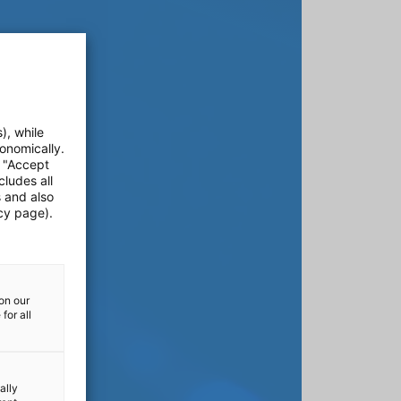
), while
onomically.
e "Accept
cludes all
s and also
cy page).
on our
for all
ally