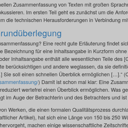
nellen Zusammenfassung von Texten mit großen Sprachmo
kussieren. Im ersten Teil geht es zunächst um die Anfo
 die technischen Herausforderungen in Verbindung mi
rundüberlegung
usammenfassung? Eine recht gute Erläuterung findet sich
e Bezeichnung für eine Inhaltsangabe in Kurzform ohn
er Inhaltsangabe enthält alle wesentlichen Teile des 
te berücksichtigen und andere weglassen, da sie definit
 Sie soll einen schnellen Überblick ermöglichen […].“ (Q
/zusammenfassung/
) Damit ist schon mal klar: Eine Zusam
reduziert wertefrei einen Überblick ermöglichen. Was g
iegt im Auge der Betrachterin und des Betrachters und is
 von Werken, die einen formalen Qualitätsprozess durchla
tlicher Artikel), hat sich eine Länge von 150 bis 250 Wö
hervorgeht, machen einige wissenschaftliche Zeitschrif