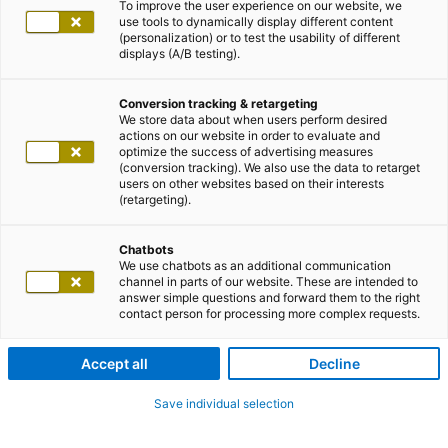
To improve the user experience on our website, we
use tools to dynamically display different content
(personalization) or to test the usability of different
displays (A/B testing).
Conversion tracking & retargeting
We store data about when users perform desired
actions on our website in order to evaluate and
optimize the success of advertising measures
(conversion tracking). We also use the data to retarget
users on other websites based on their interests
(retargeting).
Chatbots
We use chatbots as an additional communication
channel in parts of our website. These are intended to
answer simple questions and forward them to the right
contact person for processing more complex requests.
Accept all
Decline
Save individual selection