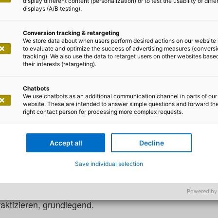
display different content (personalization) or to test the usability of diffe
displays (A/B testing).
Conversion tracking & retargeting
We store data about when users perform desired actions on our website 
to evaluate and optimize the success of advertising measures (convers
tracking). We also use the data to retarget users on other websites base
örn Becker
their interests (retargeting).
ign: Trends und Chancen für dig
Chatbots
We use chatbots as an additional communication channel in parts of our
pplikationen
website. These are intended to answer simple questions and forward th
right contact person for processing more complex requests.
KI) eröffnet der modernen Medizintechnik eine neue Ära d
Accept all
Decline
ogie ermöglicht es, riesige Datenmengen zu analysieren
tscheidungen zu treffen, die die Effizienz und Qualität 
Save individual selection
rheblich verbessern. KI kommt in zahlreichen Anwendu
bung bis hin zu personalisierten Behandlungsplänen, un
Powered by
raktizieren, grundlegend.