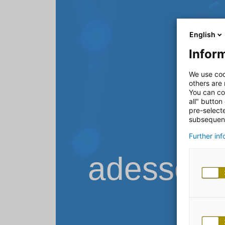
English
Inform
We use coo
others are
You can co
all" button
pre-select
subsequent
Further in
adesso B