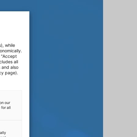
), while
onomically.
e "Accept
cludes all
s and also
cy page).
on our
for all
ally