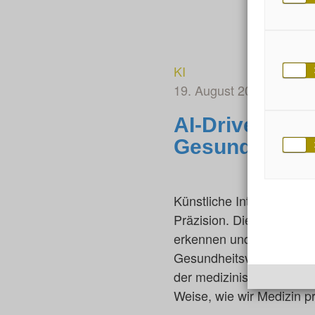
KI
19. August 2024
von Bj
AI-Driven Des
Gesundheitsa
Künstliche Intelligenz (
Präzision. Diese Technol
erkennen und fundierte En
Gesundheitsversorgung e
der medizinischen Bildge
Weise, wie wir Medizin p