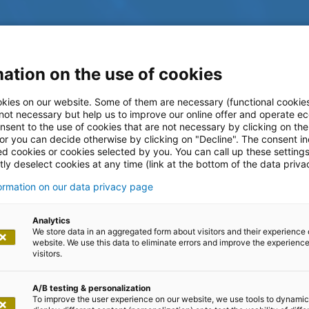
ation on the use of cookies
kies on our website. Some of them are necessary (functional cookies
 not necessary but help us to improve our online offer and operate ec
nsent to the use of cookies that are not necessary by clicking on th
 or you can decide otherwise by clicking on "Decline". The consent in
ed cookies or cookies selected by you. You can call up these setting
ly deselect cookies at any time (link at the bottom of the data priva
formation on our data privacy page
log
Analytics
We store data in an aggregated form about visitors and their experience 
website. We use this data to eliminate errors and improve the experience 
visitors.
A/B testing & personalization
To improve the user experience on our website, we use tools to dynamic