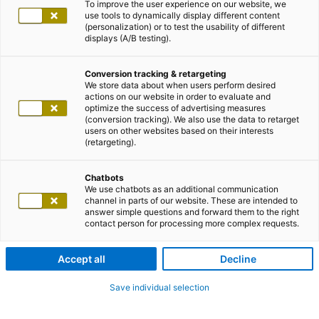
To improve the user experience on our website, we
use tools to dynamically display different content
(personalization) or to test the usability of different
displays (A/B testing).
Conversion tracking & retargeting
We store data about when users perform desired
actions on our website in order to evaluate and
optimize the success of advertising measures
(conversion tracking). We also use the data to retarget
users on other websites based on their interests
(retargeting).
Chatbots
We use chatbots as an additional communication
channel in parts of our website. These are intended to
answer simple questions and forward them to the right
contact person for processing more complex requests.
Accept all
Decline
Save individual selection