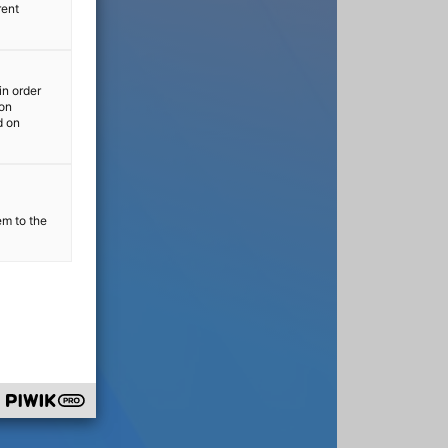
rent
in order
ion
d on
em to the