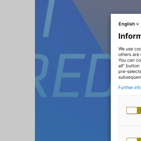
English
Inform
We use coo
others are
You can co
all" button
pre-select
subsequent
Further in