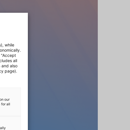
), while
onomically.
e "Accept
cludes all
s and also
cy page).
on our
for all
ally