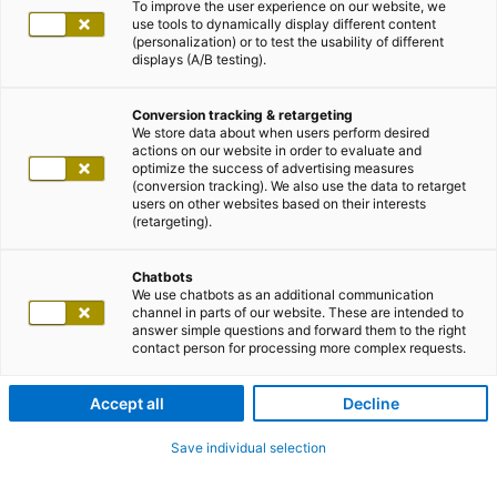
To improve the user experience on our website, we
use tools to dynamically display different content
(personalization) or to test the usability of different
displays (A/B testing).
Conversion tracking & retargeting
We store data about when users perform desired
actions on our website in order to evaluate and
optimize the success of advertising measures
(conversion tracking). We also use the data to retarget
users on other websites based on their interests
(retargeting).
Chatbots
We use chatbots as an additional communication
channel in parts of our website. These are intended to
answer simple questions and forward them to the right
contact person for processing more complex requests.
Accept all
Decline
Save individual selection