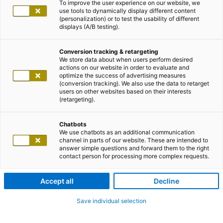
To improve the user experience on our website, we
use tools to dynamically display different content
(personalization) or to test the usability of different
displays (A/B testing).
Conversion tracking & retargeting
We store data about when users perform desired
actions on our website in order to evaluate and
optimize the success of advertising measures
(conversion tracking). We also use the data to retarget
users on other websites based on their interests
(retargeting).
Chatbots
We use chatbots as an additional communication
channel in parts of our website. These are intended to
answer simple questions and forward them to the right
contact person for processing more complex requests.
Accept all
Decline
Save individual selection