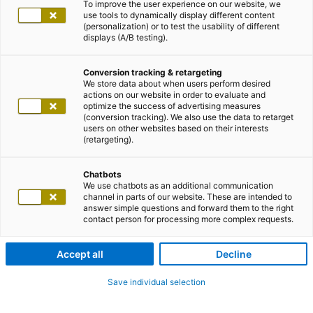
To improve the user experience on our website, we
use tools to dynamically display different content
(personalization) or to test the usability of different
displays (A/B testing).
Conversion tracking & retargeting
We store data about when users perform desired
actions on our website in order to evaluate and
optimize the success of advertising measures
(conversion tracking). We also use the data to retarget
users on other websites based on their interests
(retargeting).
Chatbots
We use chatbots as an additional communication
channel in parts of our website. These are intended to
answer simple questions and forward them to the right
contact person for processing more complex requests.
Accept all
Decline
Save individual selection