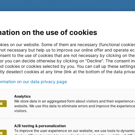
ation on the use of cookies
kies on our website. Some of them are necessary (functional cookies
 not necessary but help us to improve our online offer and operate ec
nsent to the use of cookies that are not necessary by clicking on th
 or you can decide otherwise by clicking on "Decline". The consent in
ed cookies or cookies selected by you. You can call up these setting
ly deselect cookies at any time (link at the bottom of the data priva
formation on our data privacy page
log
Analytics
We store data in an aggregated form about visitors and their experience 
website. We use this data to eliminate errors and improve the experience 
visitors.
A/B testing & personalization
To improve the user experience on our website, we use tools to dynamic