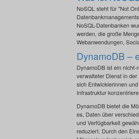
NoSQL steht für "Not Onl
Datenbankmanagementsyst
NoSQL-Datenbanken wurd
werden, die große Mengen
Webanwendungen, Social
DynamoDB – ei
DynamoDB ist ein nicht-re
verwalteter Dienst in d
sich Entwicklerinnen und
Infrastruktur konzentrier
DynamoDB bietet die Mögli
es, Daten über verschie
und Verfügbarkeit gewähr
reduziert. Durch den Ei