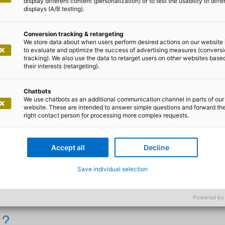
display different content (personalization) or to test the usability of diffe
displays (A/B testing).
Conversion tracking & retargeting
We store data about when users perform desired actions on our website 
to evaluate and optimize the success of advertising measures (convers
tracking). We also use the data to retarget users on other websites base
nnik Rust
their interests (retargeting).
: Ein Überblick über die No
Chatbots
We use chatbots as an additional communication channel in parts of our
website. These are intended to answer simple questions and forward th
right contact person for processing more complex requests.
chleistungsfähiger NoSQL-Datenbankdienst, der als K
Accept all
Decline
tändig verwalteter, serverloser Dienst bietet DynamoDB ein
r die Speicherung und Abfrage von Daten in der Cloud. 
Save individual selection
erten Blick auf die Hauptmerkmale, Design-Patterns und B
Powered by
L?