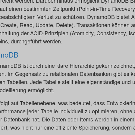
rreicht werden. Darüber hinaus ermöglicht DynamoDB B
uf einen bestimmten Zeitpunkt (Point-in-Time Recovery 
beabsichtigtem Verlust zu schützen. DynamoDB bietet A
reate, Read, Update, Delete). Transaktionen können 
haltung der ACID-Prinzipien (Atomicity, Consistency, Isol
ns, durchgeführt werden.
amoDB
amoDB ist durch eine klare Hierarchie gekennzeichnet, 
ren. Im Gegensatz zu relationalen Datenbanken gibt es ke
 Tabellen. Jede Tabelle stellt eine eigenständige und u
odellierung ermöglicht.
rfolgt auf Tabellenebene, was bedeutet, dass Entwickleri
erformance jeder Tabelle individuell zu optimieren, ohn
der Datenbank hat. Die Daten oder Items werden in eine
, was nicht nur eine effiziente Speicherung, sondern 