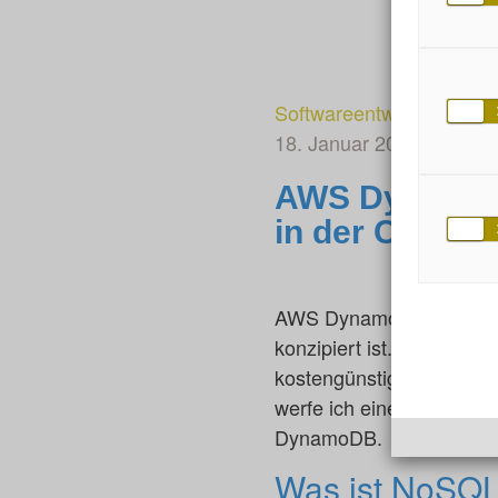
Softwareentwicklung
18. Januar 2024
von Ya
AWS DynamoDB
in der Cloud
AWS DynamoDB ist ein ho
konzipiert ist. Als volls
kostengünstige Lösung fü
werfe ich einen detailli
DynamoDB.
Was ist NoSQ