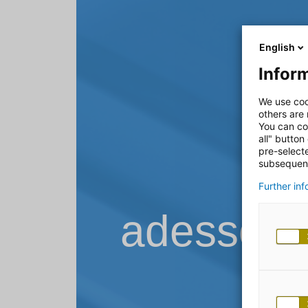
English
Inform
We use coo
others are
You can co
all" button
pre-select
subsequent
Further in
adesso B