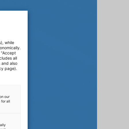
), while
onomically.
e "Accept
cludes all
s and also
cy page).
on our
for all
ally