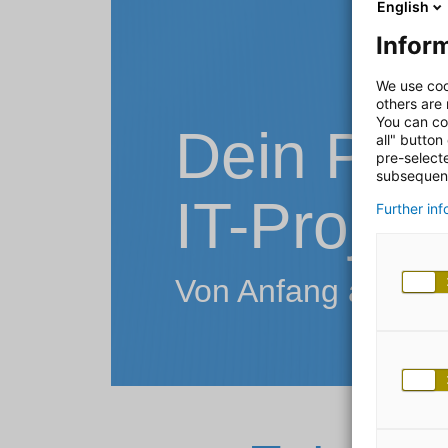
English
Inform
We use coo
others are
You can co
Dein Proj
all" button
pre-select
subsequent
IT-Projekt
Further in
Von Anfang an Tei