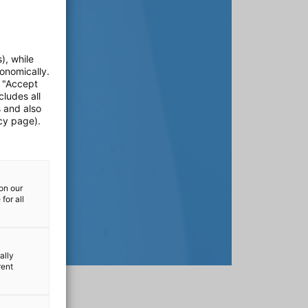
), while
onomically.
e "Accept
cludes all
s and also
cy page).
on our
for all
ally
rent