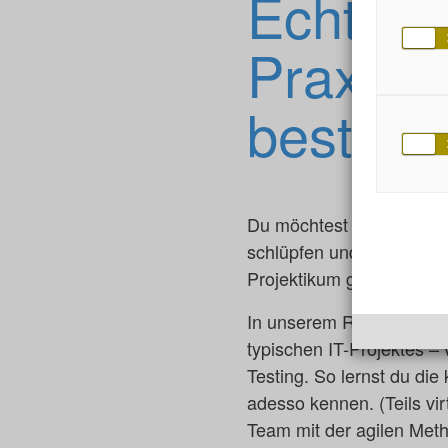
Echte E
Praxise
bestem 
Du möchtest in deinem Pf
schlüpfen und verschiede
Projektikum genau das Ri
In unserem Rotationsprak
typischen IT-Projektes –
Testing. So lernst du die
adesso kennen. (Teils vir
Team mit der agilen Met