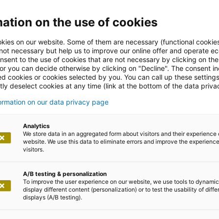
ation on the use of cookies
kies on our website. Some of them are necessary (functional cookies
 not necessary but help us to improve our online offer and operate ec
nsent to the use of cookies that are not necessary by clicking on th
ektikum – ein
 or you can decide otherwise by clicking on "Decline". The consent in
ed cookies or cookies selected by you. You can call up these setting
ly deselect cookies at any time (link at the bottom of the data priva
 live erleben!
formation on our data privacy page
Analytics
We store data in an aggregated form about visitors and their experience 
l des Teams
website. We use this data to eliminate errors and improve the experience 
visitors.
A/B testing & personalization
To improve the user experience on our website, we use tools to dynamic
display different content (personalization) or to test the usability of diffe
displays (A/B testing).