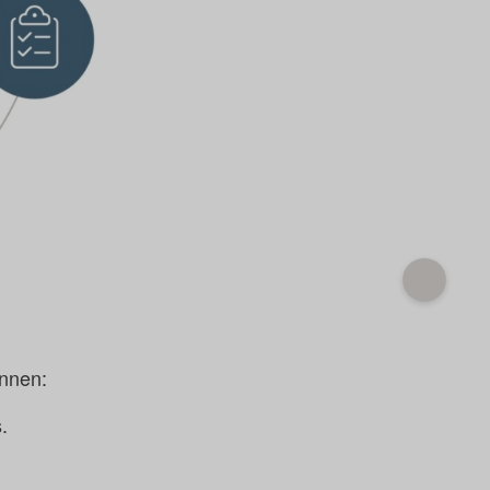
ennen:
.