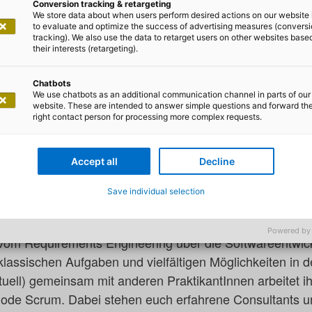
inblicke und
Conversion tracking & retargeting
We store data about when users perform desired actions on our website 
to evaluate and optimize the success of advertising measures (convers
rfahrung bei Deut
tracking). We also use the data to retarget users on other websites base
their interests (retargeting).
IT-Arbeitgeber
Chatbots
We use chatbots as an additional communication channel in parts of our
website. These are intended to answer simple questions and forward th
right contact person for processing more complex requests.
lichtpraktikum Zukunft programmieren, in unterschiedlich
Accept all
Decline
ne Disziplinen der Softwareentwicklung hautnah erlebe
chtige für dich.
Save individual selection
tikum durchläufst du in sechs Monaten den vollständig
Powered by
 vom Requirements Engineering über die Softwareentwic
 klassischen Aufgaben und vielfältigen Möglichkeiten in de
tuell) gemeinsam mit anderen PraktikantInnen arbeitet ih
hode Scrum. Dabei stehen euch erfahrene Consultants u