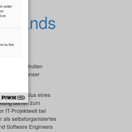
in order
ion
schlands
d on
em to the
e IT-Projektrollen
n? Dann ist unser
en Lebenszyklus eines
klung bis hin zum
r IT-Projektwelt bei
r als selbstorganisiertes
nd Software Engineers