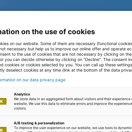
ation on the use of cookies
kies on our website. Some of them are necessary (functional cookies
 not necessary but help us to improve our online offer and operate ec
nsent to the use of cookies that are not necessary by clicking on th
zienz im
 or you can decide otherwise by clicking on "Decline". The consent in
ed cookies or cookies selected by you. You can call up these setting
ly deselect cookies at any time (link at the bottom of the data priva
rvice
formation on our data privacy page
Analytics
We store data in an aggregated form about visitors and their experience 
website. We use this data to eliminate errors and improve the experience 
visitors.
A/B testing & personalization
To improve the user experience on our website, we use tools to dynamic