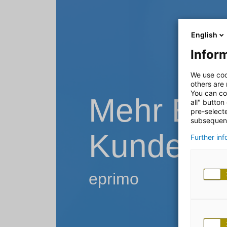
English
Inform
We use coo
others are
You can co
Mehr Effi
all" button
pre-select
subsequent
Kundense
Further in
eprimo