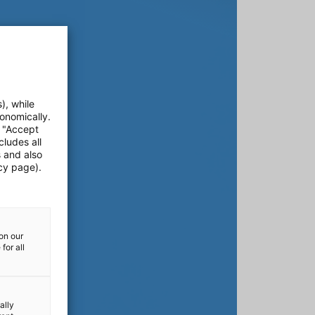
), while
onomically.
e "Accept
cludes all
s and also
cy page).
on our
for all
ally