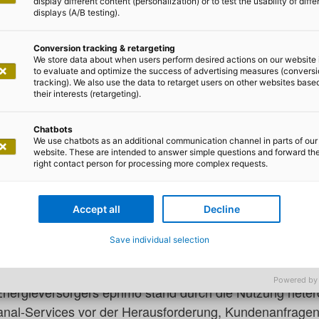
display different content (personalization) or to test the usability of diffe
displays (A/B testing).
ng
Conversion tracking & retargeting
We store data about when users perform desired actions on our website 
to evaluate and optimize the success of advertising measures (convers
rnen Strom- und Gasanbietern ist zu großen Teilen dyn
tracking). We also use the data to retarget users on other websites base
d kanalübergreifende Kommunikationswege gewöhnt. Und
their interests (retargeting).
fortschrittlichen Energiedienstleister darin, dass sämt
Chatbots
gital abgewickelt und eingesehen werden können. Die B
We use chatbots as an additional communication channel in parts of our
nabhängig vom Kommunikationskanal schnell und servic
website. These are intended to answer simple questions and forward th
right contact person for processing more complex requests.
t auch und gerade von der Qualität des Kundenservice 
nder Kundenzahlen und einer entsprechend zunehmenden
Accept all
Decline
 Strom- und Gasanbieter eprimo vor genau dieser Schwi
einen hervorragenden Kundenservice zu bieten, der be
Save individual selection
ird.
Powered by
nergieversorgers eprimo stand durch die Nutzung heter
nal-Services vor der Herausforderung, Kundenanfragen z