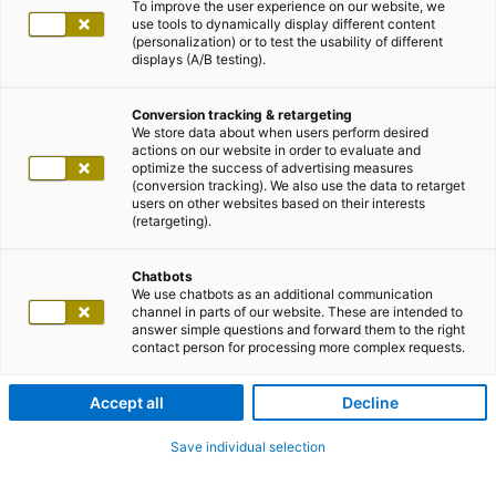
To improve the user experience on our website, we
use tools to dynamically display different content
(personalization) or to test the usability of different
displays (A/B testing).
Conversion tracking & retargeting
We store data about when users perform desired
actions on our website in order to evaluate and
optimize the success of advertising measures
(conversion tracking). We also use the data to retarget
users on other websites based on their interests
(retargeting).
Chatbots
We use chatbots as an additional communication
channel in parts of our website. These are intended to
answer simple questions and forward them to the right
contact person for processing more complex requests.
Accept all
Decline
Save individual selection