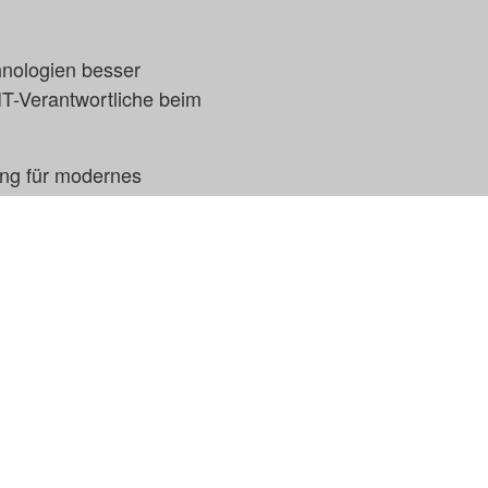
hnologien besser
IT-Verantwortliche beim
ung für modernes
d Ideen für Ihr
Sie mich an.