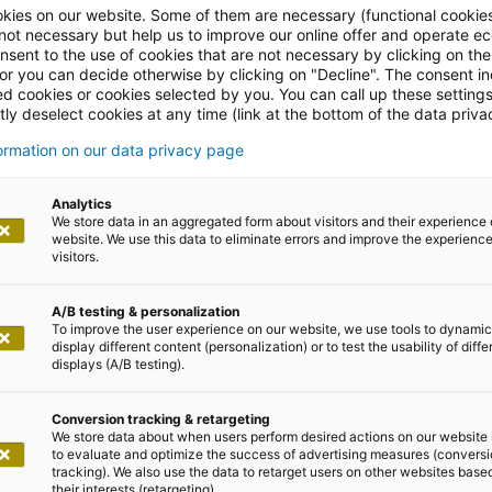
s – der IT-
kies on our website. Some of them are necessary (functional cookies
 not necessary but help us to improve our online offer and operate ec
nsent to the use of cookies that are not necessary by clicking on th
zum Thema
 or you can decide otherwise by clicking on "Decline". The consent in
ed cookies or cookies selected by you. You can call up these setting
ly deselect cookies at any time (link at the bottom of the data priva
Engineering
formation on our data privacy page
Analytics
We store data in an aggregated form about visitors and their experience 
, Verantwortung, Veränderung
website. We use this data to eliminate errors and improve the experience 
visitors.
A/B testing & personalization
To improve the user experience on our website, we use tools to dynamic
display different content (personalization) or to test the usability of diffe
displays (A/B testing).
ent und Giesecke+Devrient-CEO R
Conversion tracking & retargeting
m Gespräch
We store data about when users perform desired actions on our website 
to evaluate and optimize the success of advertising measures (convers
tracking). We also use the data to retarget users on other websites base
their interests (retargeting).