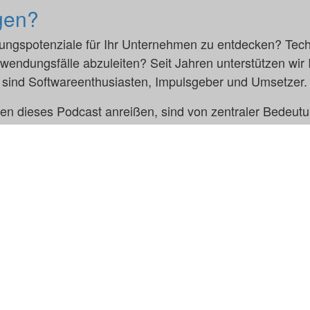
gen?
ierungspotenziale für Ihr Unternehmen zu entdecken? Tec
endungsfälle abzuleiten? Seit Jahren unterstützen wir 
ir sind Softwareenthusiasten, Impulsgeber und Umsetzer.
gen dieses Podcast anreißen, sind von zentraler Bedeut
nn Sie mehr darüber erfahren wollen, welche Ansätze un
benbereich und Ihre Situation relevant sind, sprechen 
Gründer und Aufsichtsratsvorsitzender
Prof. Dr. Volker Gruhn
+49 231 7000-7000