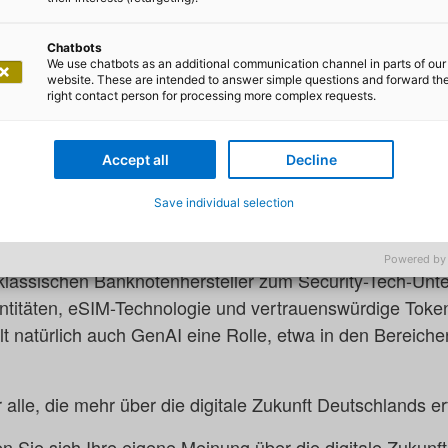
 Digitalisierung der Republik? Dafür gibt es kaum einen
n Bitkom-Präsidenten und CEO von Giesecke+Devrient, R
Chatbots
eles spricht Volker Gruhn mit ihm über Bremser und Bes
We use chatbots as an additional communication channel in parts of our
website. These are intended to answer simple questions and forward th
chland. Sein Fazit: Es mangelt nicht an Ideen, sondern a
right contact person for processing more complex requests.
t die digitale Transformation als einen Kraftakt, den Poli
schaft gemeinsam bewältigen müssen. Er fordert ein Um
Accept all
Decline
Was fehlt, ist ein gemeinsamer Nordstern für Technologi
Save individual selection
brauche es eine klare Vision.
 auch Mut: Anhand konkreter Beispiele diskutieren die 
Powered by
lassischen Banknotenhersteller zum Security-Tech-Unt
dentitäten, eSIM-Technologie und vertrauenswürdige Toke
t natürlich auch GenAI eine Rolle, etwa in den Bereiche
r alle, die mehr über die digitale Zukunft Deutschlands e
en Sie sich Ihre eigene Meinung über die digitale Zukunf