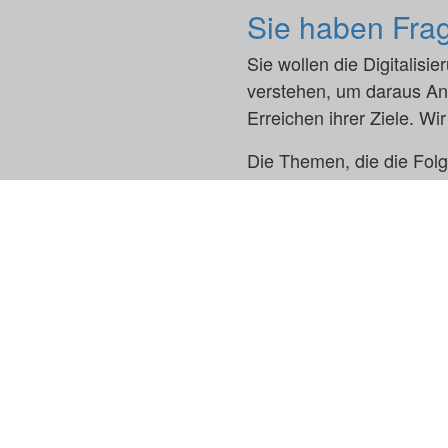
Sie haben Fra
Sie wollen die Digitalis
verstehen, um daraus Anw
Erreichen ihrer Ziele. W
Die Themen, die die Fol
Software Engineering. We
Unternehmen, Ihren Aufga