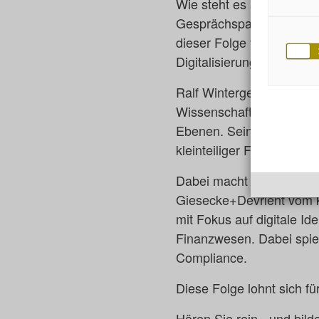
Wie steht es also um die
Gesprächspartner als de
dieser Folge von IT-Tach
Digitalisierung in Deuts
Ralf Wintergerst beschreib
Wissenschaft und Gesell
Ebenen. Seine Diagnose: 
kleinteiliger Fördertöpfe 
Dabei macht das Gespräch
Giesecke+Devrient vom k
mit Fokus auf digitale I
Finanzwesen. Dabei spiel
Compliance.
Diese Folge lohnt sich fü
Hören Sie rein - und bild