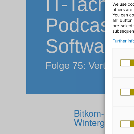
IT-Tachele
We use coo
others are
You can co
Podcast 
all" button
pre-select
subsequent
Software 
Further in
Folge 75: Vertrauen
Bitkom-Präsid
Wintergerst i