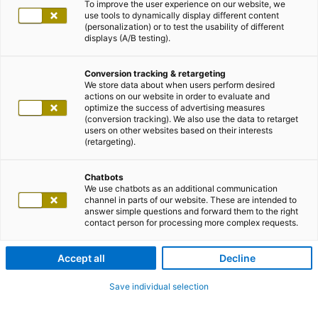
To improve the user experience on our website, we
use tools to dynamically display different content
(personalization) or to test the usability of different
displays (A/B testing).
Conversion tracking & retargeting
We store data about when users perform desired
actions on our website in order to evaluate and
optimize the success of advertising measures
(conversion tracking). We also use the data to retarget
users on other websites based on their interests
(retargeting).
Chatbots
We use chatbots as an additional communication
channel in parts of our website. These are intended to
answer simple questions and forward them to the right
contact person for processing more complex requests.
Accept all
Decline
Save individual selection